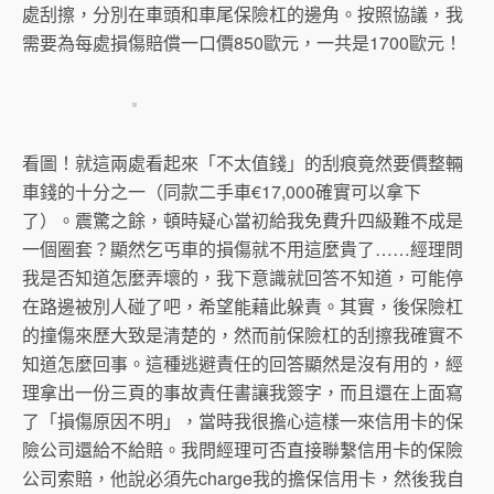
處刮擦，分別在車頭和車尾保險杠的邊角。按照協議，我
需要為每處損傷賠償一口價850歐元，一共是1700歐元！
看圖！就這兩處看起來「不太值錢」的刮痕竟然要價整輛
車錢的十分之一（同款二手車€17,000確實可以拿下
了）。震驚之餘，頓時疑心當初給我免費升四級難不成是
一個圈套？顯然乞丐車的損傷就不用這麼貴了……經理問
我是否知道怎麼弄壞的，我下意識就回答不知道，可能停
在路邊被別人碰了吧，希望能藉此躲責。其實，後保險杠
的撞傷來歷大致是清楚的，然而前保險杠的刮擦我確實不
知道怎麼回事。這種逃避責任的回答顯然是沒有用的，經
理拿出一份三頁的事故責任書讓我簽字，而且還在上面寫
了「損傷原因不明」，當時我很擔心這樣一來信用卡的保
險公司還給不給賠。我問經理可否直接聯繫信用卡的保險
公司索賠，他說必須先charge我的擔保信用卡，然後我自