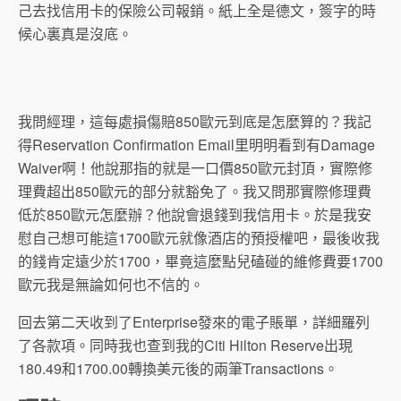
己去找信用卡的保險公司報銷。紙上全是德文，簽字的時
候心裏真是沒底。
我問經理，這每處損傷賠850歐元到底是怎麼算的？我記
得Reservation Confirmation Email里明明看到有Damage
Waiver啊！他說那指的就是一口價850歐元封頂，實際修
理費超出850歐元的部分就豁免了。我又問那實際修理費
低於850歐元怎麼辦？他說會退錢到我信用卡。於是我安
慰自己想可能這1700歐元就像酒店的預授權吧，最後收我
的錢肯定遠少於1700，畢竟這麼點兒磕碰的維修費要1700
歐元我是無論如何也不信的。
回去第二天收到了Enterprise發來的電子賬單，詳細羅列
了各款項。同時我也查到我的Citi Hilton Reserve出現
180.49和1700.00轉換美元後的兩筆Transactions。