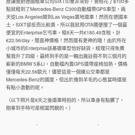
歷讓我對德國租車公司SIXT印象非常好，曾經花了$100多
點就租到了Mercedes-Benz C300自動檔帶GPS車型，兩
天從Los Angeles開到Las Vegas異地還車！然而在德國本
土，SIXT卻反而比較貴，所以我就用OTA隨便搜了一個最
便宜的Enterprise乞丐車，租8天一共€180.49含稅，計
€22.56/day，簡直神價格！然而還有更神的哦！由於所在
小城市的Enterprise該基礎車型恰好缺貨，經理只得免費
幫我升了四級，最終到手的是一輛出廠註冊不到三個月的
嶄新的BMW 5系Li，自動檔內置GPS還帶座椅加熱，價格
僅僅每天22.56歐元！儘管這是一個連公交車都是
Mercedes-Benz的國度，但出於擼到羊毛的心態當時還是
有點小激動的呢。
（以下照片是8天之後還車時拍的，所以車身有點髒了，
剛拿到手時可是相當閃靚的。）