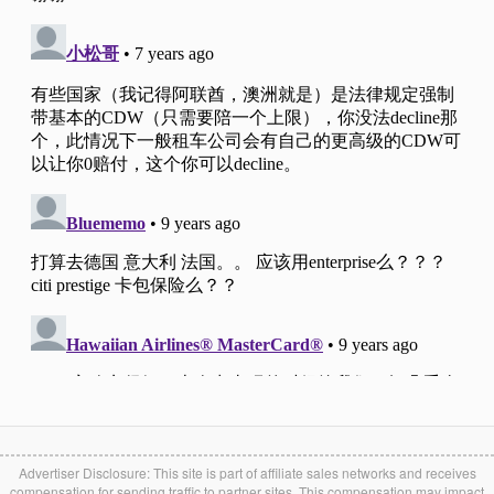
Advertiser Disclosure: This site is part of affiliate sales networks and receives
compensation for sending traffic to partner sites. This compensation may impact