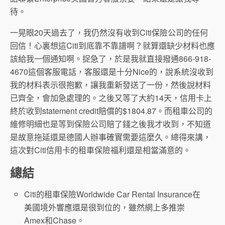
待。
一晃眼20天過去了，我仍然沒有收到Citi保險公司的任何
回信！心裏想這Citi到底靠不靠譜啊？就算還缺少材料也應
該給我一個通知啊。捉急了，於是我就直接撥通866-918-
4670這個客服電話，客服還是十分Nice的，說系統沒收到
我的材料表示很抱歉，讓我重新發送了一份，然後說材料
已齊全，會加急處理的。之後又等了大約14天，信用卡上
終於收到statement credit賠償的$1804.87。而租車公司的
維修明細也是等到保險公司賠了錢之後我才收到，不知道
是故意拖延還是德國人辦事確實需要這麼久。總得來講，
這次對Citi信用卡的租車保險福利還是相當滿意的。
總結
Citi的租車保險Worldwide Car Rental Insurance在
美國境外響應還是很到位的，雖然網上多推崇
Amex和Chase。