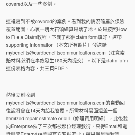
covered以及一些案例。
這裡寫到不被covered的案例。看到我的情況確屬於保險
覆蓋範圍，心裏一塊大石頭總算是落了地。於是按照How
to File a Claim教程，下載了那個claim form填好，連帶
supporting information（本文所有照片）發送給
mybenefits@cardbenefitscommunications.com
（注意索
賠材料必須在事故發生180天內提交）。以下是claim form
這份表格內容，共三頁PDF。
然後立刻收到
mybenefits@cardbenefitscommunications.com
的自動回
復說將會在14天內給我答覆。所需材料裏面還差一個
Itemized repair estimate or bill（修理費用明細），此後我
向Enterprise催了三次都被那位經理敷衍，只得Email和電
話聯繫Enterprise美國官方客服索要，結果還是讓我等