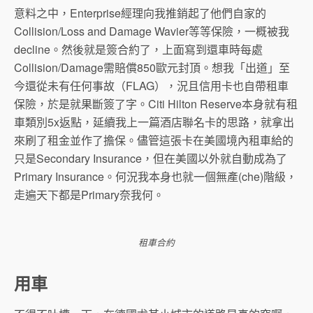
意料之中，Enterprise經理向我推銷起了他們自家的
Collision/Loss and Damage Wavier等等保險，一概被我
decline。然後就是簽合約了，上面寫到還車時每處
Collision/Damage需賠償850歐元封頂。想我「出道」至
今還從未有任何事故（FLAG），況且信用卡也自帶租車
保險，於是就果斷簽了字。Citi Hilton Reserve本身就有租
車類別5x返點，延續我上一篇酒店聯名卡的思路，就拿出
來刷了租金並作了擔保。儘管這張卡在美國境內租車給的
只是Secondary Insurance，但在美國以外就自動成為了
Primary Insurance。何況我本身也就一個無產(che)階級，
走遍天下都是Primary奈我何。
租車合約
用車