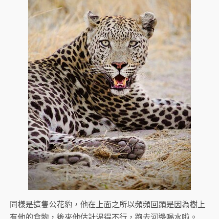
同樣是這隻公花豹，他在上面之所以頻頻回頭是因為樹上
有他的食物，後來他估計渴得不行，跑去河邊喝水啦。