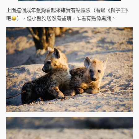
上面這個成年鬣狗看起來確實有點陰險（看過《獅子王》
吧
），但小鬣狗居然有些萌，乍看有點像黑熊。