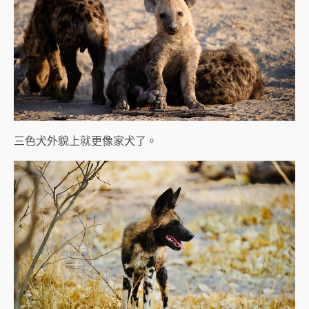
三色犬外貌上就更像家犬了。