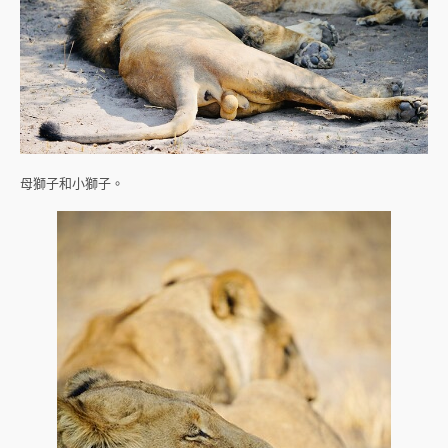
母獅子和小獅子。