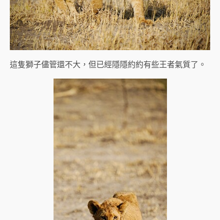
這隻獅子儘管還不大，但已經隱隱約約有些王者氣質了。