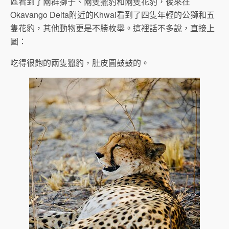
區看到了兩群獅子、兩隻獵豹和兩隻花豹，後來在
Okavango Delta附近的Khwai看到了四隻年輕的公獅和五
隻花豹，其他動物更是不勝枚舉。這裡話不多說，直接上
圖：
吃得很飽的兩隻獵豹，肚皮圓鼓鼓的。