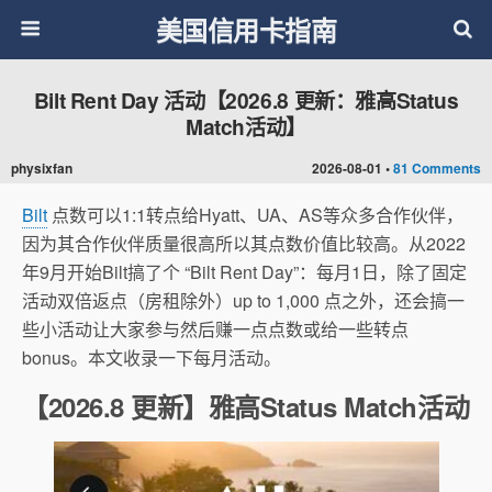
美国信用卡指南
Bilt Rent Day 活动【2026.8 更新：雅高Status
Match活动】
physixfan
2026-08-01 •
81 Comments
Bilt
点数可以1:1转点给Hyatt、UA、AS等众多合作伙伴，
因为其合作伙伴质量很高所以其点数价值比较高。从2022
年9月开始Bilt搞了个 “Bilt Rent Day”：每月1日，除了固定
活动双倍返点（房租除外）up to 1,000 点之外，还会搞一
些小活动让大家参与然后赚一点点数或给一些转点
bonus。本文收录一下每月活动。
【2026.8 更新】雅高Status Match活动