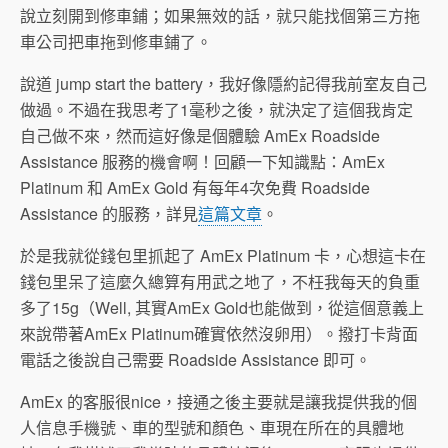
說立刻開到修車鋪；如果無效的話，就只能找個第三方拖
車公司把車拖到修車鋪了。
說道 jump start the battery，我好像隱約記得我前室友自己
做過。不過在我思考了1毫秒之後，就決定了這個我肯定
自己做不來，然而這好像是個體驗 AmEx Roadside
Assistance 服務的機會啊！回顧一下知識點：AmEx
Platinum 和 AmEx Gold 有每年4次免費 Roadside
Assistance 的服務，詳見
這篇文章
。
於是我就從錢包里抓起了 AmEx Platinum 卡，心想這卡在
錢包里呆了這麼久總算有用武之地了，不枉我每天的負重
多了15g（Well, 其實AmEx Gold也能做到，從這個意義上
來說帶著AmEx Platinum確實依然沒卵用）。撥打卡背面
電話之後說自己需要 Roadside Assistance 即可。
AmEx 的客服很nice，接通之後主要就是讓我提供我的個
人信息手機號、車的型號和顏色、車現在所在的具體地