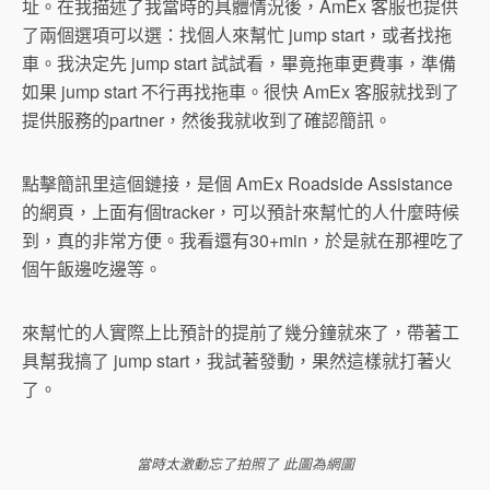
址。在我描述了我當時的具體情況後，AmEx 客服也提供
了兩個選項可以選：找個人來幫忙 jump start，或者找拖
車。我決定先 jump start 試試看，畢竟拖車更費事，準備
如果 jump start 不行再找拖車。很快 AmEx 客服就找到了
提供服務的partner，然後我就收到了確認簡訊。
點擊簡訊里這個鏈接，是個 AmEx Roadside Assistance
的網頁，上面有個tracker，可以預計來幫忙的人什麼時候
到，真的非常方便。我看還有30+min，於是就在那裡吃了
個午飯邊吃邊等。
來幫忙的人實際上比預計的提前了幾分鐘就來了，帶著工
具幫我搞了 jump start，我試著發動，果然這樣就打著火
了。
當時太激動忘了拍照了 此圖為網圖