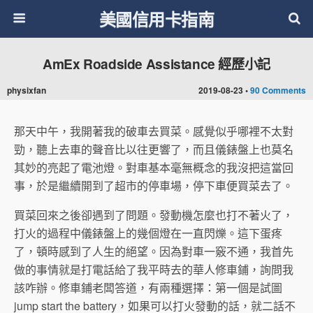
美國信用卡指南
AmEx Roadside Assistance 經歷小記
physixfan
2019-08-23 •
90 Comments
那天中午，我開著我的破車去買菜。感覺似乎哪裡不太對
勁，聽上去車的聲音比以往更響了，而且儀錶盤上也莫名
其妙的亮起了電池燈。對車基本毫無概念的我沒把這當回
事，於是繼續開到了超市的停車場，停下車便買菜去了。
買菜回來之後卻遇到了問題。發動機怎麼也打不著火了，
打火的過程中儀錶盤上的幾個燈在一直閃爍。這下蛋疼
了，頓時感到了人生的絕望。因為對車一竅不通，我首先
做的事情就是打電話給了我平時去的華人修車鋪，詢問我
該咋辦。修車鋪老闆答道，有兩種選擇：第一個是試圖
jump start the battery，如果可以打火發動的話，就二話不