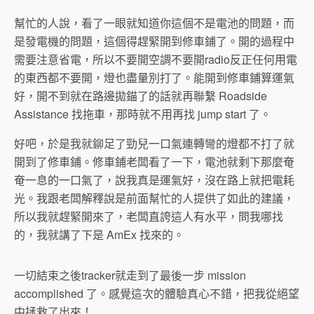
幫忙的人說，看了一眼就知道你這個不是電池的問題，而
是發電機的問題，這個得趕緊開到修車鋪了。開的過程中
需要注意省電，所以不要開空調不要開radio反正任何用電
的東西都不要開，燈也盡量別打了。能開到修車鋪算運氣
好，開不到就在路邊拋錨了的話就再聯繫 Roadside
Assistance 找拖車，那時就不用再找 jump start 了。
好吧，於是我就鉚足了勁兒一口氣連轉彎的燈都不打了就
開到了修車鋪。修車鋪老闆看了一下，電池就剩下那麼奄
奄一息的一口氣了，說我真是運氣好，沒在路上就把電耗
光。我跟老闆解釋說是前面幫忙的人提供了如此的建議，
所以我就趕緊開來了，老闆直誇這人有水平，問我哪找
的，我就講了下是 AmEx 找來的。
一切結束之後tracker就走到了最後一步 mission
accomplished 了。感覺這次的體驗真心不錯，把我從絕望
中拯救了出來！