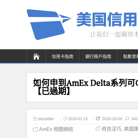
信用卡指南
銀行賬戶指南
點數里
如何申到AmEx Delta系列可
【已過期】
physixfan
2020-01-13
2020-10-04
542
奇技淫巧
,
美國運通 
AmEx 相關總結