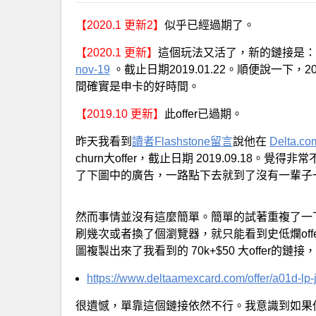
【2020.1 更新2】
似乎已經過期了。
【2020.1 更新】
這個玩法又活了，新的鏈接是：
nov-19
。截止日期2019.01.22。順便說一下，2020
間確實是申卡的好時間。
【2019.10 更新】
此offer已過期。
昨天我看到
讀者Flashstone留言
說他在
Delta.co
churn大offer，截止日期 2019.09.1
了下圖中的廣告，一路點下去就到了沒有一輩子一
然而事情並沒有這麼簡單。簡單的試著重複了一下，
刷幾次或者換了個瀏覽器，就只能看到史低爛off
圖複製出來了我看到的 70k+$50 大offer的鏈
https://www.deltaamexcard.com/offer/a01d-lp-
很遺憾，單靠這個鏈接依然不行。我意識到如果你不