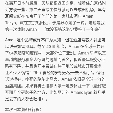
在离开日本前最后一天从箱根返回东京，想着住东京站附
近方便一些，第二天直接坐快线就可以去成田机场。早有
耳闻安缦在东京开了他们的第一家城市酒店 Aman
Tokyo，就在东京站附近，于是狠心定了一晚。这也是我
第一次体验 Aman 。（你没看错这游记我拖了一年😂）
Aman 这个品牌或许不广为人知，但在酒店常客人群里可
以说是如雷贯耳。截至 2019 年底，Aman 在全球一共开
了34家酒店和度假村，大部分位于亚洲。Aman 早年以其
卓越的服务和令人惊讶的选址而著名，但近些年服务水平
略有下降，并且也开始尝试在热门地段或城市开展业务，
让不少人惋惜：“那个曾经的安缦已经一去不返了”。但俗
话说得好，瘦死的骆驼比马大，Aman 依旧是全球一流的
酒店集团。如果有机会推荐大家一定去体验一下（最好避
开那几个砸牌子的地方，比如丽江的 Amandayan 就几乎
是去了的人都会吐槽）。
本次日本游6日行程：