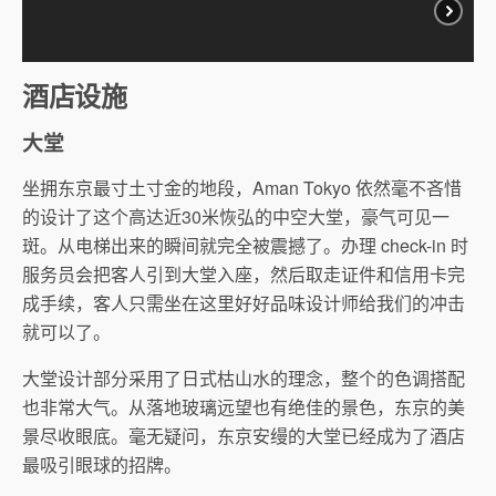
酒店设施
大堂
坐拥东京最寸土寸金的地段，Aman Tokyo 依然毫不吝惜
的设计了这个高达近30米恢弘的中空大堂，豪气可见一
斑。从电梯出来的瞬间就完全被震撼了。办理 check-in 时
服务员会把客人引到大堂入座，然后取走证件和信用卡完
成手续，客人只需坐在这里好好品味设计师给我们的冲击
就可以了。
大堂设计部分采用了日式枯山水的理念，整个的色调搭配
也非常大气。从落地玻璃远望也有绝佳的景色，东京的美
景尽收眼底。毫无疑问，东京安缦的大堂已经成为了酒店
最吸引眼球的招牌。