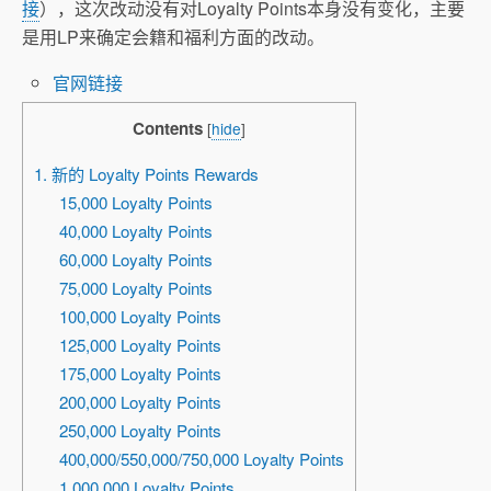
接
），这次改动没有对Loyalty Points本身没有变化，主要
是用LP来确定会籍和福利方面的改动。
官网链接
Contents
[
hide
]
1. 新的 Loyalty Points Rewards
15,000 Loyalty Points
40,000 Loyalty Points
60,000 Loyalty Points
75,000 Loyalty Points
100,000 Loyalty Points
125,000 Loyalty Points
175,000 Loyalty Points
200,000 Loyalty Points
250,000 Loyalty Points
400,000/550,000/750,000 Loyalty Points
1,000,000 Loyalty Points