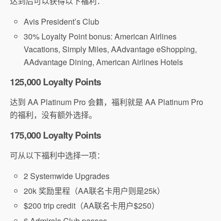
达到后可以获得以下福利：
Avis President’s Club
30% Loyalty Point bonus: American Airlines
Vacations, Simply Miles, AAdvantage eShopping,
AAdvantage Dining, American Airlines Hotels
125,000 Loyalty Points
达到 AA Platinum Pro 会籍，福利就是 AA Platinum Pro
的福利，没有额外选择。
175,000 Loyalty Points
可从以下福利中选择一项：
2 Systemwide Upgrades
20k 奖励里程（AA联名卡用户则是25k）
$200 trip credit（AA联名卡用户$250）
6 Admirals Club passes