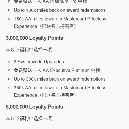
免费赠送一人 AA Platinum Pro 会籍
Up to 100k miles back on award redemptions
150k AA miles toward a Mastercard Priceless
Experience（限联名卡持有者）
3,000,000 Loyalty Points
从以下福利中选择一项：
6 Systemwide Upgrades
免费赠送一人 AA Executive Platinum 会籍
Up to 300k miles back on award redemptions
350k AA miles toward a Mastercard Priceless
Experience（限联名卡持有者）
5,000,000 Loyalty Points
从以下福利中选择一项：