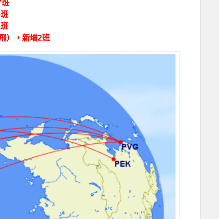
7班
5班
1班
會飛），新增2班