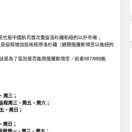
增班也是中國航司首次重返洛杉磯和紐約以外市場；
但是返程增加技術經停洛杉磯（避開俄羅斯領空以後紐約
4，應該是為了區別是否能用俄羅斯領空，前者987/988能
一、周三；
六，返程周三、周五，周六；
程周五、周日；
四、周日；
日，返程周一、周三、周五；