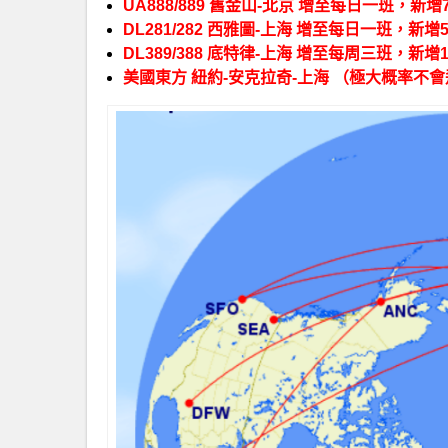
UA888/889 舊金山-北京 增至每日一班，新增
DL281/282 西雅圖-上海 增至每日一班，新增
DL389/388 底特律-上海 增至每周三班，新增
美國東方 紐約-安克拉奇-上海 （極大概率不