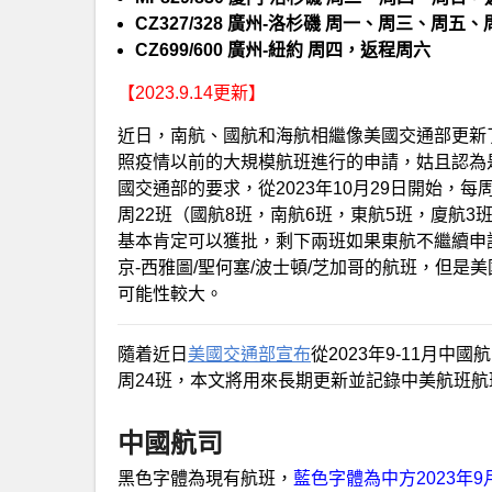
CZ327/328 廣州-洛杉磯 周一、周三、
CZ699/600 廣州-紐約 周四，返程周六
【2023.9.14更新】
近日，南航、國航和海航相繼像美國交通部更新了
照疫情以前的大規模航班進行的申請，姑且認為
國交通部的要求，從2023年10月29日開始，
周22班（國航8班，南航6班，東航5班，廈航3
基本肯定可以獲批，剩下兩班如果東航不繼續申
京-西雅圖/聖何塞/波士頓/芝加哥的航班，但是
可能性較大。
隨着近日
美國交通部宣布
從2023年9-11月
周24班，本文將用來長期更新並記錄中美航班
中國航司
黑色字體為現有航班，
藍色字體為中方2023年