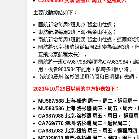
CZ659/660 武漢-舊金山 周五，返程周六
主要改動總結如下：
國航新增每周2班北京-舊金山往返；
東航新增每周2班上海-舊金山往返；
南航新增每周1班武漢-舊金山往返，這兩條
國航將北京-紐約線從每周2班變為每周3班，
直飛北京航程太長）；
國航將一班CA987/988變更為CA983/98
用，後者983/984不能用，航時多1個小時；
南航的廣州-洛杉磯起飛時間和日期都有微調。
2023年10月29日以前的中方排表如下：
MU587/588 上海-紐約 周一、周二，返程周
MU583/586 上海-洛杉磯 周三、周五，周
CA987/988 北京-洛杉磯 周五、周日， 返
CA769/770 深圳-洛杉磯 周二，返程周二；
CA981/982 北京-紐約 周三、周五，返程周
MF829/830 廈門-洛杉磯 周二、周四、周