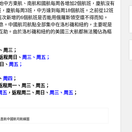
日開始中方東航、南航和國航每周各增加2個航班，廈航沒有
，廈航每周3班，中方達到每周18個航班。之前從12班
這次新增的6個航班是否能用俄羅斯領空還不得而知。
有消息。中國航司航點全部集中在洛杉磯和紐約，主要呢是
互助。由於洛杉磯和紐約的美國三大航都無法獨佔為樞
一、周三；
返程周日、
周三、周五；
周日、
周五；
、
周四
；
日，返程周一、周三、周五；
周五
，返程周二、周日、
周三、周五
；
中美直航中國航司航線圖