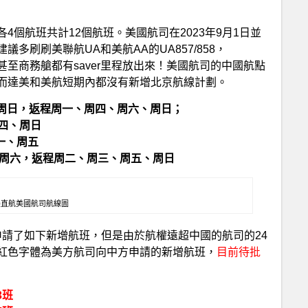
個航班共計12個航班。美國航司在2023年9月1日並
多刷刷美聯航UA和美航AA的UA857/858，
艙甚至商務艙都有saver里程放出來！美國航司的中國航點
而達美和美航短期內都沒有新增北京航線計劃。
周六、周日，返程周一、周四、周六、周日；
返程周四、周日
周一、周五
周四、周六，返程周二、周三、周五、周日
中美直航美國航司航線圖
司申請了如下新增航班，但是由於航權遠超中國的航司的24
紅色字體為美方航司向中方申請的新增航班，
目前待批
3班