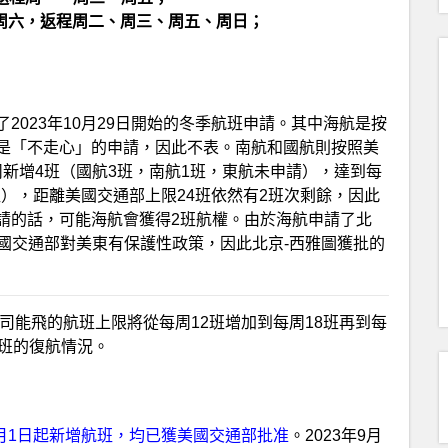
周五、周六，返程周二、周三、周五、周日；
2023年10月29日開始的冬季航班申請。其中海航是按
是「不走心」的申請，因此不表。南航和國航則按照美
每周新增4班（國航3班，南航1班，東航未申請），達到每
班），距離美國交通部上限24班依然有2班次剩餘，因此
請的話，可能海航會獲得2班航權。由於海航申請了北
美國交通部對美東有保護性政策，因此北京-西雅圖獲批的
中國航司能飛的航班上限將從每周12班增加到每周18班再到每
航班的復航情況。
9月1日起新增航班，均已獲美國交通部批准
。2023年9月