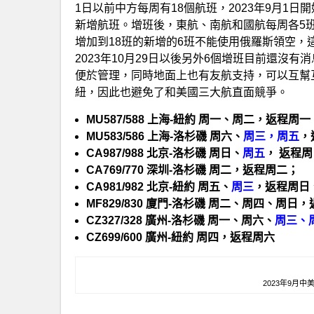
1日以前中方每周有18個航班，2023年9月1
新增航班。增班後，東航、南航和國航每周各5班
增加到18班的新增的6班不能使用俄羅斯領空，
2023年10月29日以後另外6個增班目前還沒
便於管理，同時地面上也有友航支持，可以互幫
紐，因此也避免了和美國三大航直面競爭。
MU587/588 上海-紐約 周一、周二，返程周
MU583/586 上海-洛杉磯 周六、
周三，周五
，
CA987/988 北京-洛杉磯 周日、
周五
， 返程
CA769/770 深圳-洛杉磯 周二，返程周二；
CA981/982 北京-紐約 周五、
周三
，返程周日
MF829/830 廈門-洛杉磯 周二、周四、周
CZ327/328 廣州-洛杉磯 周一、周六、
周三、
CZ699/600 廣州-紐約 周四，返程周六
2023年9月