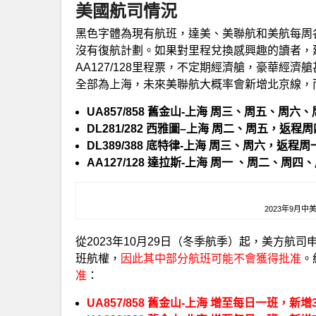
美國航司情況
黑色字體為現有航班，達美、美聯航和美航每周各4
沒有復航計劃。如果對里程兌換感興趣的讀者，建議
AA127/128里程票，不定期經濟艙，豪華經濟
全部為上海，未來美聯航大概率會新增北京線，
UA857/858 舊金山-上海 周三、周五、
DL281/282 西雅圖–上海 周二、周五，
DL389/388 底特律-上海 周三、周六，返程
AA127/128 達拉斯-上海 周一 、周二、
2023年9月
從2023年10月29日（冬季航季）起，美方航
班航權，
因此其中部分航班可能不會獲得批准
。
准
：
UA857/858 舊金山-上海 增至每日一班，新增