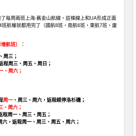
新增了每周兩班上海-舊金山航線，這條線上和UA形成正面
4班航權就都用完了（國航8班，南航6班，東航7班，廈
。
新增航班）：
一、周三；
日，返程周三、周五、周日；
周一、周六；
程
周一
、周三、周六，返程經停洛杉磯；
周三、周六；
日，返程周一、周三、周五；
周五、周六，返程周一、周三、周五、周六；