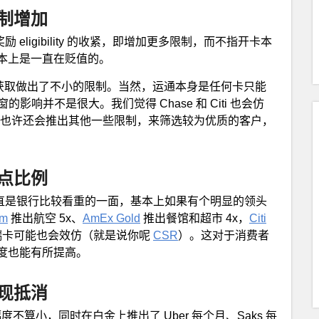
制增加
 eligibility 的收紧，即增加更多限制，而不指开卡本
本上是一直在贬值的。
获取做出了不小的限制。当然，运通本身是任何卡只能
弹窗的影响并不是很大。我们觉得 Chase 和 Citi 也会仿
也许还会推出其他一些限制，来筛选较为优质的客户，
点比例
争一直是银行比较看重的一面，基本上如果有个明显的领头
um
推出航空 5x、
AmEx Gold
推出餐馆和超市 4x，
Citi
高端卡可能也会效仿（就是说你呢
CSR
）。这对于消费者
度也能有所提高。
现抵消
度不算小，同时在白金上推出了 Uber 每个月、Saks 每