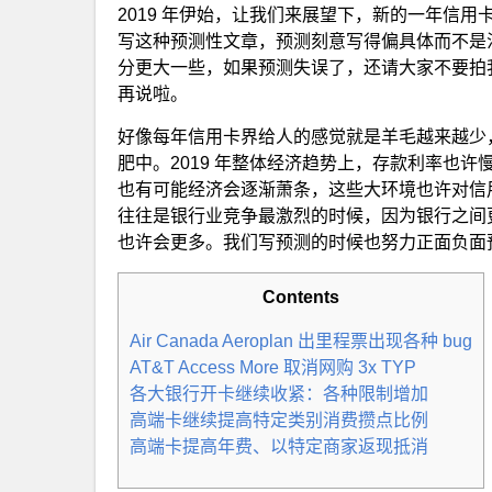
2019 年伊始，让我们来展望下，新的一年信
写这种预测性文章，预测刻意写得偏具体而不是
分更大一些，如果预测失误了，还请大家不要拍我们。
再说啦。
好像每年信用卡界给人的感觉就是羊毛越来越少
肥中。2019 年整体经济趋势上，存款利率也许慢慢
也有可能经济会逐渐萧条，这些大环境也许对信
往往是银行业竞争最激烈的时候，因为银行之间
也许会更多。我们写预测的时候也努力正面负面预
Contents
Air Canada Aeroplan 出里程票出现各种 bug
AT&T Access More 取消网购 3x TYP
各大银行开卡继续收紧：各种限制增加
高端卡继续提高特定类别消费攒点比例
高端卡提高年费、以特定商家返现抵消