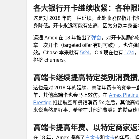
各大银行开卡继续收紧：各种限
这是对 2018 年的一种延续。此处收紧仅指开卡奖励
身降低。开卡永远可能有史高，因为分数本身基
运通 Amex 在 18 年推出了
弹窗
，对开卡奖励的
拿一次开卡（targeted offer 有时可破），也许
效。Chase 本来就有
5/24
，Citi 现在也有
1/24
，
排挤 churners。
高端卡继续提高特定类别消费攒
这也是对 2018 年的延续。高端年费卡的竞
羊，其他高端卡也会马上效仿。在
Amex Platin
Prestige
推出航空和餐馆消费 5x 之后，其他
来说当然是好事，希望在其他消费类别的攒点速
高端卡提高年费、以特定商家返
在 18 年，Amex 提高了
白金卡
和
金卡
的年费，幅