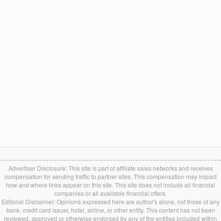
Advertiser Disclosure: This site is part of affiliate sales networks and receives
compensation for sending traffic to partner sites. This compensation may impact
how and where links appear on this site. This site does not include all financial
companies or all available financial offers.
Editorial Disclaimer: Opinions expressed here are author's alone, not those of any
bank, credit card issuer, hotel, airline, or other entity. This content has not been
reviewed, approved or otherwise endorsed by any of the entities included within