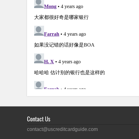
Contact Us
contact@uscreditcardguide.com