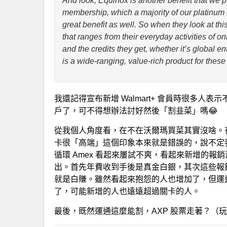
And look, Equinox is another benefit that we 
membership, which a majority of our platinum 
great benefit as well. So when they look at this 
that ranges from their everyday activities of o
and the credits they get, whether it’s global e
is a wide-ranging, value-rich product for thes
我還記得宣布新增 Walmart+ 會員時很多人表
戶了，可不得想辦法討好然後「割韭菜」嗎😂
從我個人角度看，在不在沃爾瑪買菜其實沒啥。
卡很「高端」這個印象本來就是錯誤的，說不定我
循環 Amex 看起來屢試不爽，看起來新增的報銷
出。首先年費收到手後是真金白銀，其次這些報
就是白賺。雖然看起來抱怨的人也增加了，但運
了，可能新增的人也遠遠超過關卡的人。
最後，既然運通這麼能割，AXP 股票走著？（