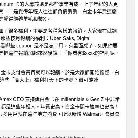
latinum 卡的人應該還是那些事業有成，上了年紀的人更
察，二是覺得年輕人往往都負債纍纍，白金卡年費這麼
是覺得能薅羊毛
和裝X
。
加了很多福利，主要是各種各樣的報銷。大家現在就調
那些按月報銷的福利：Uber, Saks, Digital
得掏出來看看哪些 coupon 是不是忘了用，有畫面感了。如果你要
把這些報銷加起來然後說：「你看有$xxxx的福利呢，
 會員，用白金卡支付會員費就可以報銷。於是大家都開始懷疑，白
esorts 這些「高大上」福利打天下的卡嗎？很可能連
mex CEO 直接說白金卡在 millennials & Gen Z 中非常
% 都是這些年輕人。年費史高，白金卡開卡速率也史高！
很多用戶就在這些地方消費，所以新增 Walmart+ 會員會