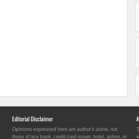
Editorial Disclaimer
A
Opinions expressed here are author's alone, not
T
those of any bank, credit card issuer, hotel, airline, or
r