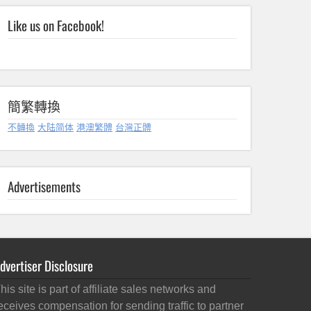
Like us on Facebook!
簡繁轉換
不轉換
大陆简体
港澳繁體
台灣正體
Advertisements
dvertiser Disclosure
his site is part of affiliate sales networks and
eceives compensation for sending traffic to partner