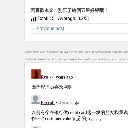
若喜歡本文，別忘了給個五星好評哦！
[Total:
15
Average:
3.2
/5]
← Previous post
Disclaimer: The responses below are not provided or commissioned by the ba
the bank advertiser. It is not the bank advertiser's responsibility to ensure al