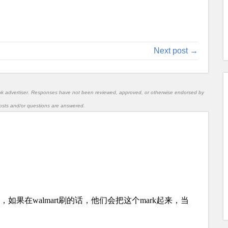
Next post →
nk advertiser. Responses have not been reviewed, approved, or otherwise endorsed by
l posts and/or questions are answered.