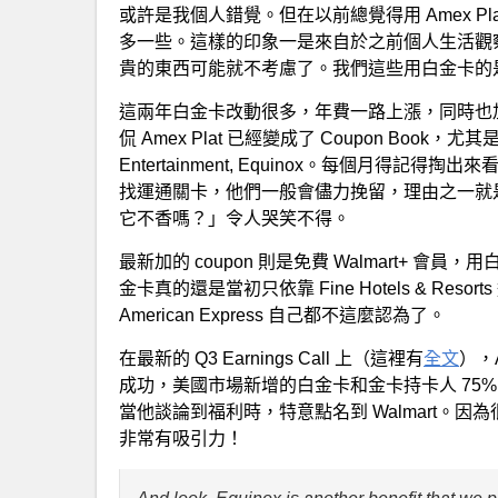
或許是我個人錯覺。但在以前總覺得用 Amex P
多一些。這樣的印象一是來自於之前個人生活觀
貴的東西可能就不考慮了。我們這些用白金卡的
這兩年白金卡改動很多，年費一路上漲，同時也
侃 Amex Plat 已經變成了 Coupon Book，尤其是
Entertainment, Equinox。每個月得記
找運通關卡，他們一般會儘力挽留，理由之一就是
它不香嗎？」令人哭笑不得。
最新加的 coupon 則是免費 Walmart+
金卡真的還是當初只依靠 Fine Hotels & R
American Express 自己都不這麼認為了。
在最新的 Q3 Earnings Call 上（這裡有
全文
），A
成功，美國市場新增的白金卡和金卡持卡人 75
當他談論到福利時，特意點名到 Walmart。因為
非常有吸引力！