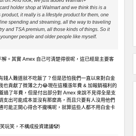
put on. And look, we just added Walmart+
card holder shop at Walmart and we think this is a
product, it really is a lifestyle product for them, one
nline spending and streaming, all the way to traveling
ntry and TSA premium, all those kinds of things. So it
e younger people and older people like myself.
示不解。其實 Amex 自己可清楚得很呢，這已經是主要客
有錢人難道就不吃飯了？但是恐怕我們一直以來對白金
也貢獻了微薄之力😂現在這種漲年費 & 加報銷福利的
蓋過了年費，但是付出部分對 Amex 來說不見得全是支
銷支出可能成本並沒有那麼高，而且只要有人沒用他們
通可能正開心得合不攏嘴呢，就算這些人都不用白金卡
玩笑玩笑，不構成投資建議🤡）