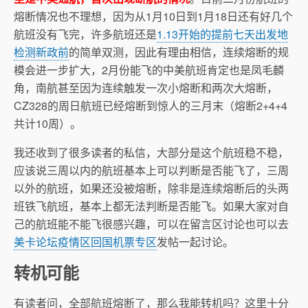
熔断情况也不理想，因为从1月10日到1月18日还有好几个
航班没有飞完，许多航班还是
1.13开始的提前七天出发地
检测新政前
的简单双测，因此有理由相信，连续熔断的规
模会进一步扩大，2月份能飞的中美航班肯定也是凤毛麟
角，南航甚至因为连续触发一次小熔断和两次大熔断，
CZ328的周日航班已经熔断到惊人的三月末（熔断2+4+4
共计10周）。
我还收到了很多读者的私信，大部分是这个航班稳不稳，
应该说三周以内的航班基本上可以判断是否能飞了，三周
以外的航班，如果还没被熔断，除非是连续熔断后的头两
班铁飞航班，基本上都无法判断是否能飞。如果大家对自
己的航班能不能飞很感兴趣，可以在留言区讨论也可以去
美卡论坛疫情区回国机票专区
发帖一起讨论。
转机可能
有读者问，全部航班熔断了，那么我能转机吗？这里十分