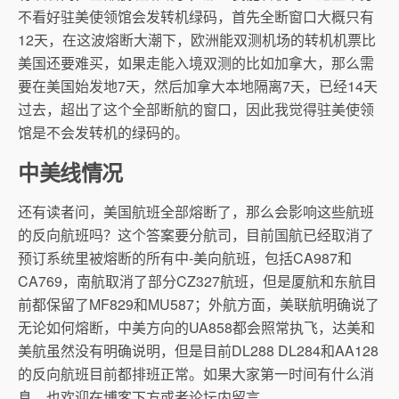
不看好驻美使领馆会发转机绿码，首先全断窗口大概只有
12天，在这波熔断大潮下，欧洲能双测机场的转机机票比
美国还要难买，如果走能入境双测的比如加拿大，那么需
要在美国始发地7天，然后加拿大本地隔离7天，已经14天
过去，超出了这个全部断航的窗口，因此我觉得驻美使领
馆是不会发转机的绿码的。
中美线情况
还有读者问，美国航班全部熔断了，那么会影响这些航班
的反向航班吗？这个答案要分航司，目前国航已经取消了
预订系统里被熔断的所有中-美向航班，包括CA987和
CA769，南航取消了部分CZ327航班，但是厦航和东航目
前都保留了MF829和MU587；外航方面，美联航明确说了
无论如何熔断，中美方向的UA858都会照常执飞，达美和
美航虽然没有明确说明，但是目前DL288 DL284和AA128
的反向航班目前都排班正常。如果大家第一时间有什么消
息，也欢迎在博客下方或者论坛内留言。