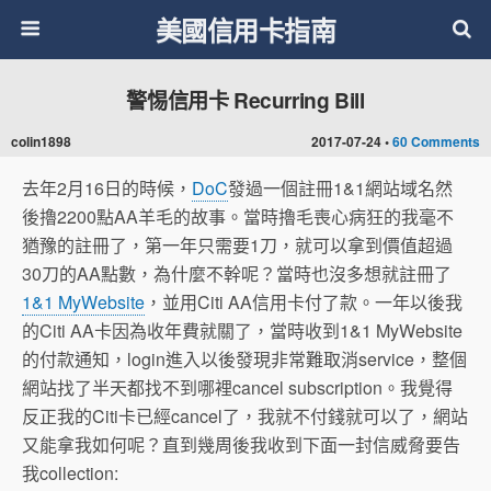
美國信用卡指南
警惕信用卡 Recurring Bill
colin1898
2017-07-24 •
60 Comments
去年2月16日的時候，
DoC
發過一個註冊1&1網站域名然
後擼2200點AA羊毛的故事。當時擼毛喪心病狂的我毫不
猶豫的註冊了，第一年只需要1刀，就可以拿到價值超過
30刀的AA點數，為什麼不幹呢？當時也沒多想就註冊了
1&1 MyWebsite
，並用Citi AA信用卡付了款。一年以後我
的Citi AA卡因為收年費就關了，當時收到1&1 MyWebsite
的付款通知，login進入以後發現非常難取消service，整個
網站找了半天都找不到哪裡cancel subscription。我覺得
反正我的Citi卡已經cancel了，我就不付錢就可以了，網站
又能拿我如何呢？直到幾周後我收到下面一封信威脅要告
我collection: