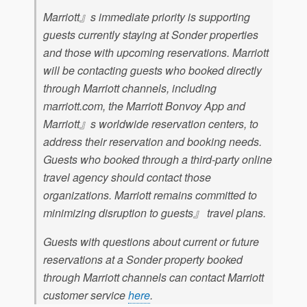
Marriott』s immediate priority is supporting
guests currently staying at Sonder properties
and those with upcoming reservations. Marriott
will be contacting guests who booked directly
through Marriott channels, including
marriott.com, the Marriott Bonvoy App and
Marriott』s worldwide reservation centers, to
address their reservation and booking needs.
Guests who booked through a third-party online
travel agency should contact those
organizations. Marriott remains committed to
minimizing disruption to guests』 travel plans.
Guests with questions about current or future
reservations at a Sonder property booked
through Marriott channels can contact Marriott
customer service
here
.