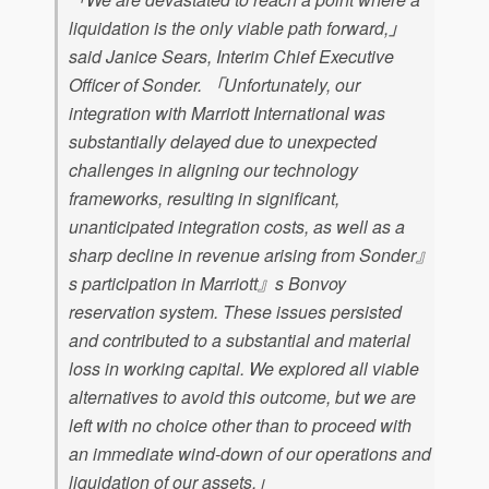
liquidation is the only viable path forward,」
said Janice Sears, Interim Chief Executive
Officer of Sonder. 「Unfortunately, our
integration with Marriott International was
substantially delayed due to unexpected
challenges in aligning our technology
frameworks, resulting in significant,
unanticipated integration costs, as well as a
sharp decline in revenue arising from Sonder』
s participation in Marriott』s Bonvoy
reservation system. These issues persisted
and contributed to a substantial and material
loss in working capital. We explored all viable
alternatives to avoid this outcome, but we are
left with no choice other than to proceed with
an immediate wind-down of our operations and
liquidation of our assets.」