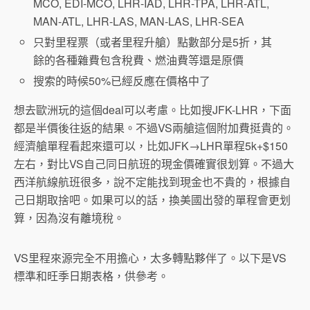
MCO, EDI-MCO, LHR-IAD, LHR-TPA, LHR-ATL,
MAN-ATL, LHR-LAS, MAN-LAS, LHR-SEA
只對里程票（或者里程升艙）點數部分是5折，其
餘的各種雜費包含稅費、燃油費等還是原價
搜索的時候50%已經反應在價格中了
想去歐洲玩的這個deal可以考慮。比如搜JFK-LHR，下面
都是半價後往返的結果。不過VS兩艙這個附加費挺貴的。
經濟艙單程看起來還可以，比如JFK→LHR單程5k+$150
左右，對比VS自己同日航班的現金價確實很划算。不過大
西洋航線航班很多，說不定能找到現金也不貴的，根據自
己日期取捨吧。如果可以的話，換美國出發的單程會更划
算，因為沒有離境稅。
VS里程來源完全不用擔心，太多轉點夥伴了。以下是VS
標準和旺季日期表格，供參考。