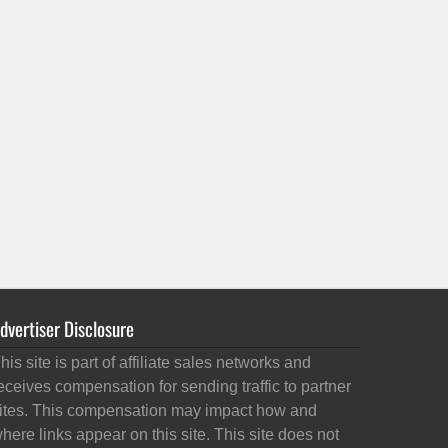
dvertiser Disclosure
his site is part of affiliate sales networks and
eceives compensation for sending traffic to partner
ites. This compensation may impact how and
here links appear on this site. This site does not