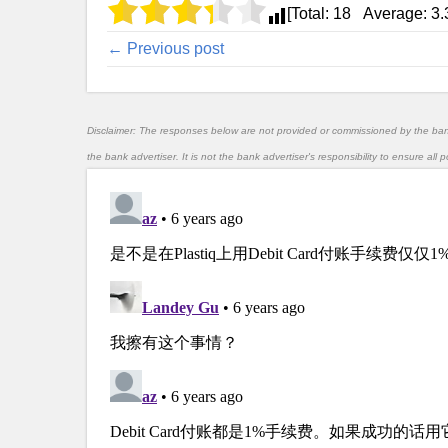
[Total:
18
Average:
3.
← Previous post
Disclaimer: The responses below are not provided or commissioned by the ba
the bank advertiser. It is not the bank advertiser's responsibility to ensure al