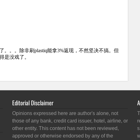
Editorial Disclaimer
A
Opinions expressed here are author's alone, not
T
those of any bank, credit card issuer, hotel, airline, or
r
other entity. This content has not been reviewed,
s
approved or otherwise endorsed by any of the
w