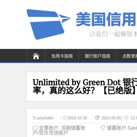
信用卡指南
银行账户指南
点数里
Unlimited by Green Do
率，真的这么好？【已绝版
physixfan
2019-10-30
2021-09-05
12 
支票账户
,
活期储蓄账
储蓄账户 Savi
户/货币市场账户