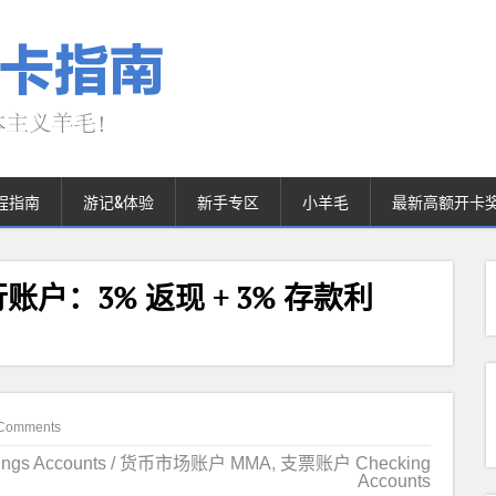
程指南
游记&体验
新手专区
小羊毛
最新高额开卡
t 银行账户：3% 返现 + 3% 存款利
】
Comments
ngs Accounts / 货币市场账户 MMA
,
支票账户 Checking
Accounts