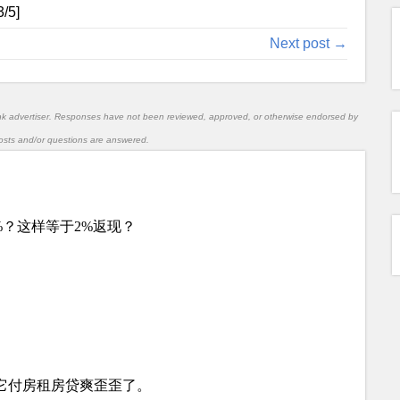
3
/5]
Next post →
nk advertiser. Responses have not been reviewed, approved, or otherwise endorsed by
l posts and/or questions are answered.