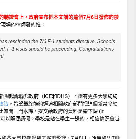
E&DHS的聽證會上，政府宣布把本文講的這個7月6日發佈的禁
會現場的律師發的推：
as rescinded the 7/6 F-1 students directive. Schools
ed. F-1 visas should be proceeding. Congratulations
n!
新規起訴聯邦政府（ICE和DHS）。還有更多大學紛紛
總結
。希望最終能夠逼迫相關政府部門把這個新禁令給
如開一門水課，提交給政府的資料是線下課 (in
，也可以隨便請假。學校是站在學生一邊的，相信情況會越
生和各大高校都受到了嚴重影響。7月8日，哈佛和MIT聯