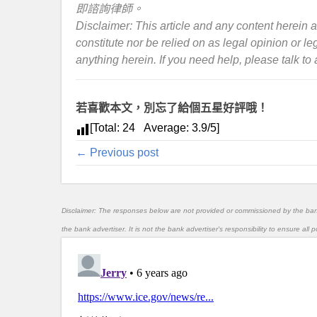
即諮詢律師。
Disclaimer: This article and any content herein a
constitute nor be relied on as legal opinion or le
anything herein. If you need help, please talk to
若喜歡本文，別忘了給個五星好評哦！
[Total:
24
Average:
3.9
/5]
← Previous post
Disclaimer: The responses below are not provided or commissioned by the ba
the bank advertiser. It is not the bank advertiser's responsibility to ensure al