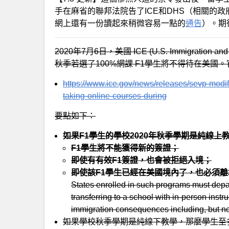
手在麻省的聯邦法院告了ICE和DHS（相關的
網上還有一份讀起來稍微容易一點的
通告
）。期
2020年7月6日，美國 ICE (U.S. Immigration 
秋季若選了100%網課 F1學生將不得待在美國
https://www.ice.gov/news/releases/sevp-modi
taking-online-courses-during
要點如下：
如果F1學生的學校2020年秋季學期是純線上
F1學生將不能獲得新的簽證；
即使有有效F1簽證，也會被拒絕入境；
即使該F1學生已經在美國境內了，也必須
States enrolled in such programs must depar
transferring to a school with in-person instru
immigration consequences including, but not 
如果學校秋季學期是純線下教學，那麼學生至