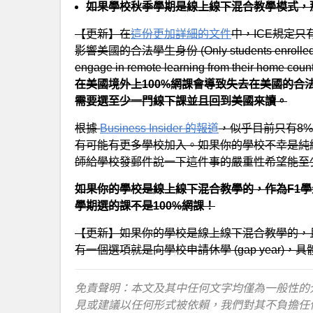
如果學校秋季學期是線上線下混合教學模式，那
【更新】在
這份更加詳細的文件
中，ICE規定
影響美國的合法學生身份 (Only students enrolled at a s
engage in remote learning from their home coun
在美國境外上100%網課會導致失去在美國的
需要選至少一門線下課並且回到美國來讀。
根據
Business Insider 的報道
，似乎目前只有8
有可能有更多學校加入。如果你的學校不幸是純
師給學校發郵件說一下這件事的嚴重性希望能至
如果你的學校是線上線下混合教學的，作為F1學
學期選的課不是100%網課！
【更新】如果你的學校是線上線下混合教學的，
有一個選項就是向學校申請休學 (gap year
免責聲明：本文及其中任何文字均僅為一般性的
見或建議以任何形式被依賴，我們對其不負擔任