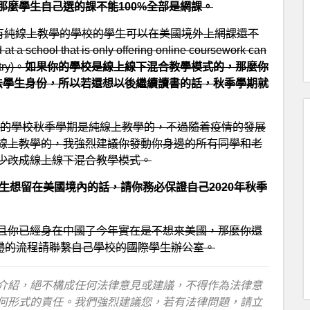
麼學生自己選的課不能100%全部是網課。
只有純線上教學的學校的學生可以在美國境外上網課還不
chool that is only offering online coursework can
try)。
如果你的學校是線上線下混合教學模式的，那麼你
合法學生身份，所以若還想以後繼續讀書的話，秋季學期就
%的學校秋季學期是純線上教學的，不過隨着疫情的發展
線上教學的，我強烈建議你發動你身邊的所有同學和老
少改成線上線下混合教學模式。
生想留在美國境內的話，請你務必保證自己2020年秋季
且你已經身在中國了今年實在是不想來美國，那麼你還
)，具體的流程請聯繫自己學校的國際學生辦公室。
介紹，絕不構成任何法律意見或建議，不得作為法律意
何形式的責任。我們強烈建議您，若有法律問題，請立