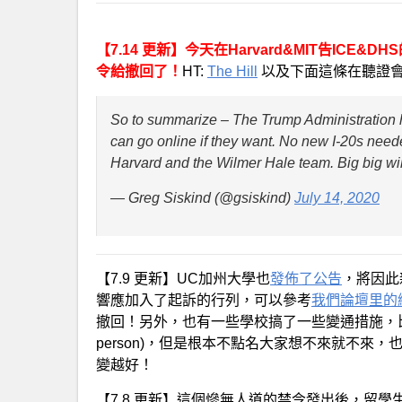
【7.14 更新】今天在Harvard&MIT告IC
令給撤回了！
HT:
The Hill
以及下面這條在聽證
So to summarize – The Trump Administration h
can go online if they want. No new I-20s need
Harvard and the Wilmer Hale team. Big big wi
— Greg Siskind (@gsiskind)
July 14, 2020
【7.9 更新】UC加州大學也
發佈了公告
，將因此
響應加入了起訴的行列，可以參考
我們論壇里的
撤回！另外，也有一些學校搞了一些變通措施，比
person)，但是根本不點名大家想不來就不來
變越好！
【7.8 更新】這個慘無人道的禁令發出後，留學