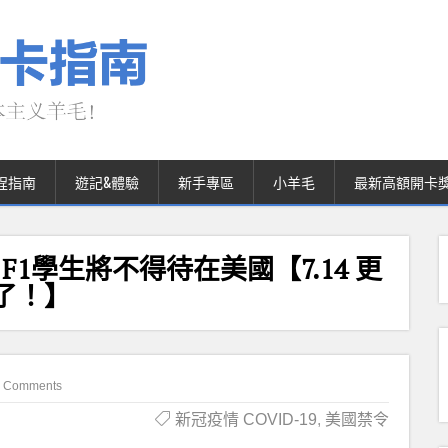
程指南
遊記&體驗
新手專區
小羊毛
最新高額開卡
 F1學生將不得待在美國【7.14 更
了！】
 Comments
新冠疫情 COVID-19
,
美國禁令