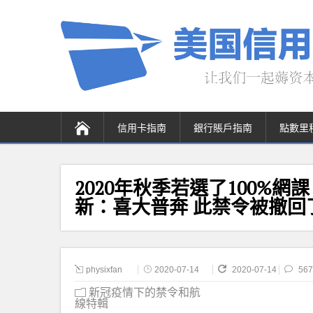
信用卡指南
銀行賬戶指南
點數里
2020年秋季若選了100%網課
新：喜大普奔 此禁令被撤回
physixfan
2020-07-14
2020-07-14
567
新冠疫情下的禁令和航
線特輯