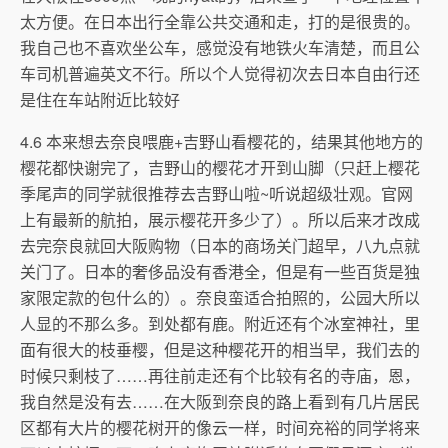
太方便。在日本出行全靠公共交通和走，打的是很贵的。
我自己也不喜欢坐公车，感觉没有地铁火车清楚，而且公
车司机普遍英文不行。所以个人觉得初次去日本自由行还
是住在车站附近比较好
4.6 本来想去奈良喂鹿+吉野山看樱花的，结果其他地方的
樱花都快谢完了，吉野山的樱花才开到山脚（只赶上樱花
季尾声的同学就很推荐去吉野山啦~听说超级壮观。官网
上有最新的航拍，展示樱花开多少了）。所以后来才改成
去完奈良就回大阪购物（日本的商场关门超早，八九点就
关门了。日本的奢侈品没有香港全，但是有一些百货是独
家限定款的包什么的）。奈良蛮适合拍照的，公园大所以
人显的不那么多。到处都有鹿。附近还有个冰室神社，里
面有很大的枝垂樱，但是这种樱花开的相当早，我们去的
时候只剩枝了……再往前走还有个比较有名的寺庙，恩，
我自然是没有去……在大阪到奈良的路上看到有几片居民
区都有大片的樱花树开的像云一样，时间充裕的同学将来