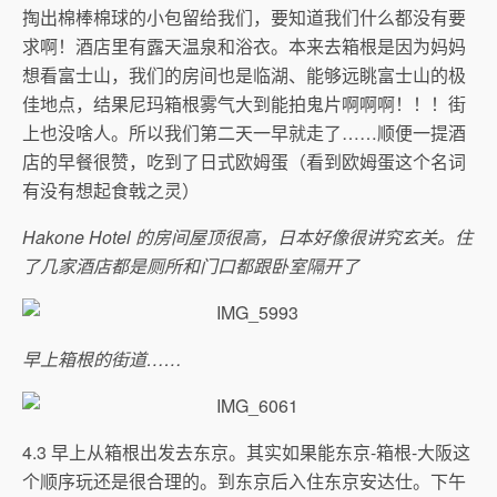
掏出棉棒棉球的小包留给我们，要知道我们什么都没有要
求啊！酒店里有露天温泉和浴衣。本来去箱根是因为妈妈
想看富士山，我们的房间也是临湖、能够远眺富士山的极
佳地点，结果尼玛箱根雾气大到能拍鬼片啊啊啊！！！街
上也没啥人。所以我们第二天一早就走了……顺便一提酒
店的早餐很赞，吃到了日式欧姆蛋（看到欧姆蛋这个名词
有没有想起食戟之灵）
Hakone Hotel 的房间屋顶很高，日本好像很讲究玄关。住
了几家酒店都是厕所和门口都跟卧室隔开了
早上箱根的街道……
4.3 早上从箱根出发去东京。其实如果能东京-箱根-大阪这
个顺序玩还是很合理的。到东京后入住东京安达仕。下午