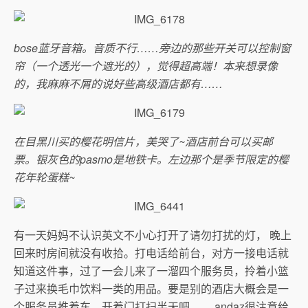
bose蓝牙音箱。音质不行……旁边的那些开关可以控制窗
帘（一个透光一个遮光的），觉得超高端！本来想录像
的，我麻麻不屑的说好些高级酒店都有……
在目黑川买的樱花明信片，美哭了~酒店前台可以买邮
票。银灰色的pasmo是地铁卡。左边那个是季节限定的樱
花年轮蛋糕~
有一天妈妈不认识英文不小心打开了请勿打扰的灯， 晚上
回来时房间就没有收拾。打电话给前台，对方一接电话就
知道这件事，过了一会儿来了一溜四个服务员，拎着小篮
子过来换毛巾饮料一类的用品。要是别的酒店大概会是一
个服务员推着车，开着门打扫半天吧…… andaz很注意给