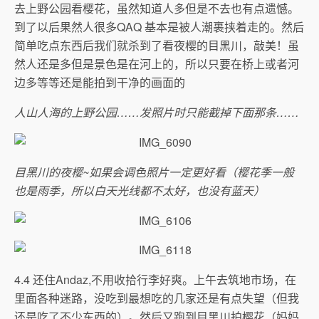
去上野公园看樱花，虽然知道人多但是不去也有点遗憾。
到了以后果然人很多QAQ 基本是被人潮裹挟着走的。然后
简单吃点东西后我们就杀到了看夜樱的目黑川，敲美！虽
然人还是多但是景色是在河上的，所以只要在桥上或者河
边多等等还是能拍到干净的画面的
人山人海的上野公园……发照片时只能截掉下面那条……
目黑川的夜樱~如果会调色照片一定更好看（樱花季一般
也是雨季，所以白天光线都不太好，也没有蓝天）
4.4 还住Andaz,不用收拾行李好爽。上午去筑地市场，在
里面各种迷路，没吃到最想吃的几家还是有点失望（但我
还是吃了不少东西的）。然后又跑到目黑川拍樱花（妈妈