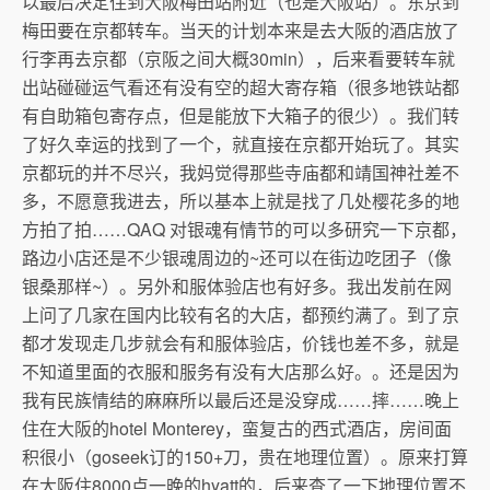
以最后决定住到大阪梅田站附近（也是大阪站）。东京到
梅田要在京都转车。当天的计划本来是去大阪的酒店放了
行李再去京都（京阪之间大概30min），后来看要转车就
出站碰碰运气看还有没有空的超大寄存箱（很多地铁站都
有自助箱包寄存点，但是能放下大箱子的很少）。我们转
了好久幸运的找到了一个，就直接在京都开始玩了。其实
京都玩的并不尽兴，我妈觉得那些寺庙都和靖国神社差不
多，不愿意我进去，所以基本上就是找了几处樱花多的地
方拍了拍……QAQ 对银魂有情节的可以多研究一下京都，
路边小店还是不少银魂周边的~还可以在街边吃团子（像
银桑那样~）。另外和服体验店也有好多。我出发前在网
上问了几家在国内比较有名的大店，都预约满了。到了京
都才发现走几步就会有和服体验店，价钱也差不多，就是
不知道里面的衣服和服务有没有大店那么好。。还是因为
我有民族情结的麻麻所以最后还是没穿成……摔……晚上
住在大阪的hotel Monterey，蛮复古的西式酒店，房间面
积很小（goseek订的150+刀，贵在地理位置）。原来打算
在大阪住8000点一晚的hyatt的，后来查了一下地理位置不