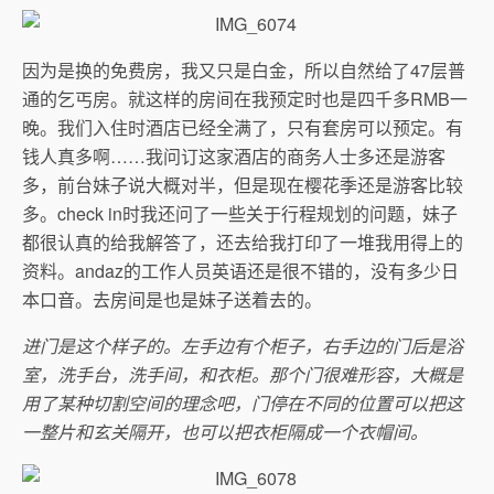
因为是换的免费房，我又只是白金，所以自然给了47层普
通的乞丐房。就这样的房间在我预定时也是四千多RMB一
晚。我们入住时酒店已经全满了，只有套房可以预定。有
钱人真多啊……我问订这家酒店的商务人士多还是游客
多，前台妹子说大概对半，但是现在樱花季还是游客比较
多。check in时我还问了一些关于行程规划的问题，妹子
都很认真的给我解答了，还去给我打印了一堆我用得上的
资料。andaz的工作人员英语还是很不错的，没有多少日
本口音。去房间是也是妹子送着去的。
进门是这个样子的。左手边有个柜子，右手边的门后是浴
室，洗手台，洗手间，和衣柜。那个门很难形容，大概是
用了某种切割空间的理念吧，门停在不同的位置可以把这
一整片和玄关隔开，也可以把衣柜隔成一个衣帽间。