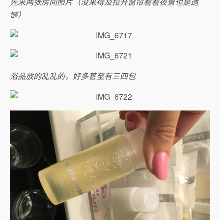
先来两张房间照片（没来得及拉开窗帘看看夜景也是遗
憾）
浴品放的乱乱的，好多甚至有三四包