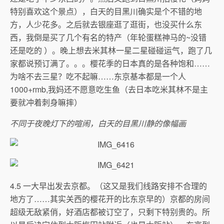
特别喜欢这个景点），白天的目黑川确实是个不错的地
方，人少花多。之后就去银座逛了逛街，也没买什么东
西，我倒是买了几个有名的特产（年轮蛋糕神马的~没错
还是吃的 ）。晚上想去米其林一星二星碰碰运气，跑了几
家都说预订满了。。。樱花季的日本真的是各种饱和……
为啥不去三星？吃不起嘛……东京基本都是一个人
1000+rmb,我妈还不愿意吃生鱼（去日本吃米其林不是主
要就冲着刺身嘛摔）
不同于夜晚灯下的喧闹，白天的目黑川静的像幅画
4.5 一大早出发去京都。（这又是我们线路安排不合理的
地方了……其实关西的樱花开的比东京早的）京都的房间
超级无敌紧俏，好酒店都被订空了，只剩下特别贵的。所