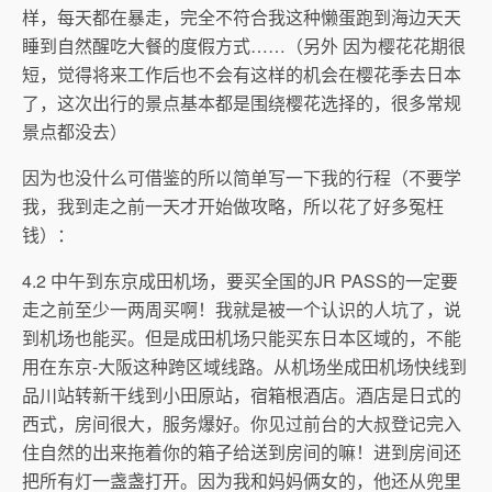
样，每天都在暴走，完全不符合我这种懒蛋跑到海边天天
睡到自然醒吃大餐的度假方式……（另外 因为樱花花期很
短，觉得将来工作后也不会有这样的机会在樱花季去日本
了，这次出行的景点基本都是围绕樱花选择的，很多常规
景点都没去）
因为也没什么可借鉴的所以简单写一下我的行程（不要学
我，我到走之前一天才开始做攻略，所以花了好多冤枉
钱）：
4.2 中午到东京成田机场，要买全国的JR PASS的一定要
走之前至少一两周买啊！我就是被一个认识的人坑了，说
到机场也能买。但是成田机场只能买东日本区域的，不能
用在东京-大阪这种跨区域线路。从机场坐成田机场快线到
品川站转新干线到小田原站，宿箱根酒店。酒店是日式的
西式，房间很大，服务爆好。你见过前台的大叔登记完入
住自然的出来拖着你的箱子给送到房间的嘛！进到房间还
把所有灯一盏盏打开。因为我和妈妈俩女的，他还从兜里