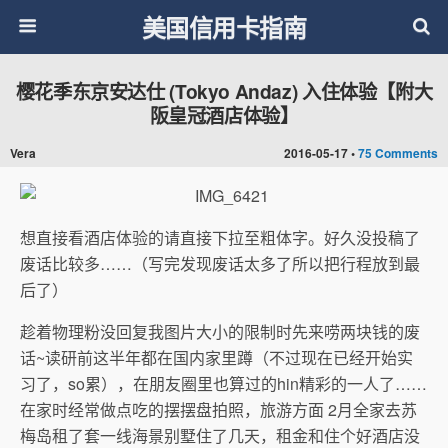
美国信用卡指南
樱花季东京安达仕 (Tokyo Andaz) 入住体验【附大
阪皇冠酒店体验】
Vera
2016-05-17 •
75 Comments
想直接看酒店体验的请直接下拉至粗体字。好久没投稿了
废话比较多……（写完发现废话太多了所以把行程放到最
后了）
趁着物理粉没回复我图片大小的限制时先来唠两块钱的废
话~读研前这半年都在国内家里蹲（不过现在已经开始实
习了，so累），在朋友圈里也算过的hin精彩的一人了……
在家时经常做点吃的摆摆盘拍照，旅游方面 2月全家去苏
梅岛租了套一线海景别墅住了几天，租金和住个好酒店没