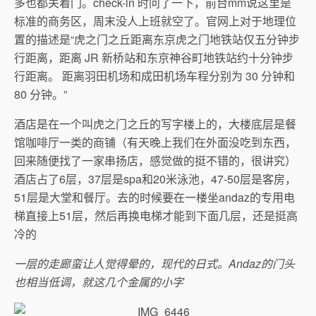
多也都关着门。check-in 时问了一下，前台mm说这里是
标准的商务区，周末没人上班就空了。官网上对于地理位
置的描述是“虎之门之丘距离东京虎之门地铁站仅五分钟步
行距离，距离 JR 新桥站和东京神谷町地铁站约十分钟步
行距离。 距离羽田机场和成田机场车程分别为 30 分钟和
80 分钟。”
酒店是在一个叫虎之门之丘的写字楼上的，大楼底层是餐
馆咖啡厅一类的商铺（有天晚上我们在外面没吃到东西，
回来随便找了一家串扬店，感觉做的挺不错的，很讲究）
酒店占了6层，37层是spa和20米泳池，47-50层是客房，
51层是大堂和餐厅。去的时候要在一楼坐andaz的专用电
梯直接上51层，然后再换电梯才能到下面几层，还是挺高
冷的
一层的走廊蛮让人觉得晕的，现代的日式。Andaz的门头
也相当低调，就这几个金属的小字