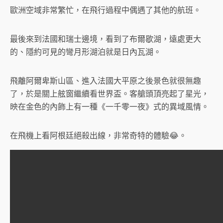
歐洲空域非常繁忙，在飛行過程中偶遇了其他的航班。
最後來到法國和瑞士邊境，看到了布爾歇湖，遠處更大
的、隱約可見的彎月形湖泊就是日內瓦湖。
飛離阿爾卑斯山區、進入法國大平原之後景色就很無趣
了，於是關上舷窗繼續看世界盃。客艙頭頂亮起了星光，
映在金色的內飾上有一種《一千零一夜》式的異域風情。
在飛機上看阿根廷絕殺出線，非常奇特的體驗😂。