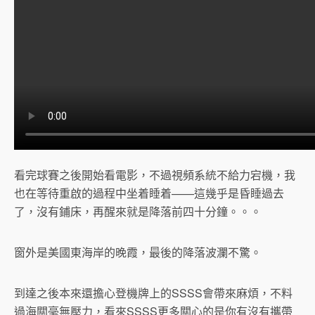
看完球賽之後開始看電影，不過視頻系統不給力宕機，我
也在等待重啟的過程中坐着睡着——這幾乎是昏睡過去
了，沒有鋪床，再醒來就是降落前四十分鐘。。。
窗外是美國東海岸的晚霞，最後的降落波瀾不驚。
到達之後本來還擔心登機牌上的SSSS會帶來麻煩，不料
過海關毫無壓力，看來SSSS更多關心的是你有沒有攜帶