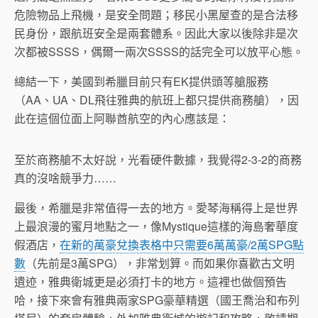
危險物品上飛機，是安全問題；移民小黑屋查的是合法移
民身份，跟航班安全是兩套體系。因此大家以後除非是次
次都被SSSS，偶爾一兩次SSSS的話完全可以放平心態。
總結一下，美國到希臘目前只有EK提供頭等艙服務
（AA、UA、DL飛往雅典的航班上都只提供商務艙），因
此在這個位面上阿聯酋航空的內心應該是：
至於商務艙不太好說，光看硬件數據，我覺得2-3-2的商務
真的沒啥競爭力……
最後，希臘是非常值得一去的地方。愛琴海稱得上是世界
上最浪漫的蜜月地點之一，像Mystique這樣的海島奢華度
假酒店，
在新的萬豪兌換表格中只需要6萬萬豪/2萬SPG點
數
（先前是3萬SPG），非常划算。而如果你喜歡古文明
遺迹，雅典衛城更是必須打卡的地方。這裡也做個預告
哈，接下來會有雅典兩家SPG豪華精選（國王喬治和布列