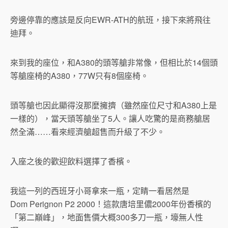
旁邊停靠的應該是反向EWR-ATH的航班，接下來將飛往
迪拜。
來到我的座位，和A380的頭等艙非常像，但相比於14個頭
等艙座椅的A380，77W只有8個座椅。
頭等艙也因此顯得沒那麼擁擠（雖然座位尺寸和A380上是
一樣的），當天頭等艙坐了5人。讓人吃驚的是商務艙居
然全滿……看來經濟艙超售而升級了不少。
入座之後的歡迎飲料選擇了香檳。
我這一列的西班牙小哥拿來一瓶，定睛一看居然是
Dom Perignon P2 2000！這款唐培里儂2000年份香檳的
「第二巔峰」，地面售價大概300多刀一瓶，壕無人性