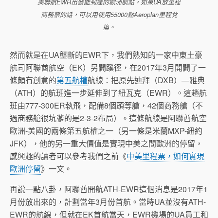
美聯航EWR出發能到達的歐洲航點，如果UA放里程
商務票的話，可以用使用55000點Aeroplan里程兌
換。
然而就是在UA壟斷的EWR下，我們熟知的一家中東土豪
航司阿聯酋航空（EK）另闢蹊徑，在2017年3月開闢了一
條頗有創意的
第五航權
航線：把原先迪拜（DXB）—雅典
（ATH）的航班進一步延伸到了紐瓦克（EWR）。這趟航
班由777-300ER執飛，配備8個頭等艙，42個商務艙（不
過商務艙很坑爹的是2-3-2布局）。這條航線是阿聯酋航空
歐洲-美國的兩條第五航權之一（另一條是米蘭MXP-紐約
JFK），他的另一重大價值是實現中美之間歐洲的停留，
感興趣的讀者可以參考我們之前《
中美里程票，如何實現
歐洲停留
》一文。
再說一點八卦，阿聯酋開航ATH-EWR這個消息是2017年1
月份放出來的，計劃當年3月份首航。當時UA並沒有ATH-
EWR的航線，但就在EK首航當天，EWR機場的UA員工和