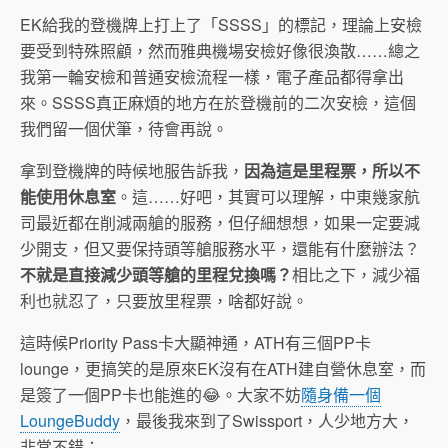
EK給我的登機牌上打上了「SSSS」的標記，理論上安檢
要受到特殊照顧，然而雅典機場安檢好像很渙散……總之
我第一輪安檢和普通安檢流程一樣，電子產品都得拿出
來。SSSS真正麻煩的地方在於登機前的二次安檢，這個
我們留一個伏筆，待會再說。
拿到登機牌的時候地服告訴我，
因為這是里程票，所以不
能使用休息室
。這……好吧，其實可以理解，中東幾家航
司最近都在削減兩艙的服務，但仔細想想，如果一定要減
少開支，但又要保持頭等艙服務水平，還能有什麼辦法？
不就是直接減少頭等艙的里程兌換嗎？
相比之下，減少福
利也就忍了，只要放里程票，啥都好說。
這時候Priority Pass卡大顯神通，ATH有三個PP卡
lounge，更搞笑的是原來EK沒有在ATH建自營休息室，而
是簽了一個PP卡也能進的😂。大家不妨
隨身備一個
LoungeBuddy
，最後我來到了Swissport，人少地方大，
非常不錯：