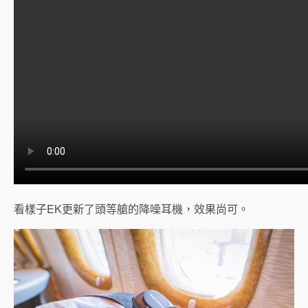
看樣子EK更新了頭等艙的降噪耳機，效果尚可。