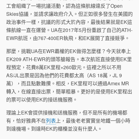
工會組織了一場抗議活動，認為這條航線違反了Open
Skies協議，並請求讓政府介入。但正如很多發生在美國的
政治事件一樣，抗議的形式大於內容，最後結果就是EK這
條航線一直在運營。UA在2017年5月份重啟了自己的ATH-
EWR航班，由767-400ER執飛，和EK展開了直接競爭。
那麼，挑戰UA在EWR霸權的EK做得怎麼樣？今天就奉上
EK209 ATH-EWR的頭等艙報告。本次航班直接使用EK里
程預定，花費8萬EK里程+260歐元。這裡之所以不用
AS/JL出票是因為他們的花費都太高（AS 18萬，JL 9
萬），而且點數難攢。相反，EK里程可以通過Amex MR
轉入，在線直接出票，簡單粗暴。更好的是使用EK里程出
的票可以使用EK的接送機服務。
理論上EK會提供接機和送機服務，但不是所有的機場都
有，恰好雅典不在
列表
上，最後老老實實坐地鐵一個小時
到達機場。到達時EK的櫃檯並沒有什麼人。