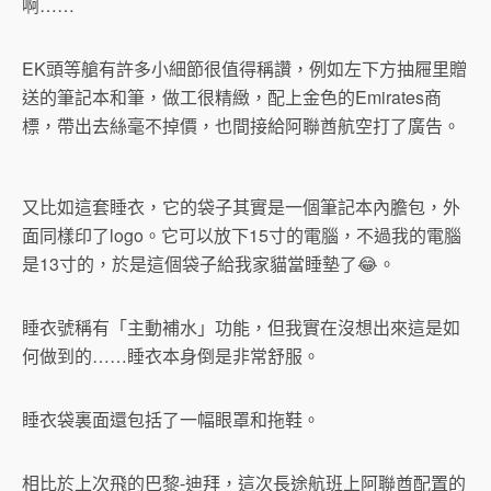
啊……
EK頭等艙有許多小細節很值得稱讚，例如左下方抽屜里贈
送的筆記本和筆，做工很精緻，配上金色的Emirates商
標，帶出去絲毫不掉價，也間接給阿聯酋航空打了廣告。
又比如這套睡衣，它的袋子其實是一個筆記本內膽包，外
面同樣印了logo。它可以放下15寸的電腦，不過我的電腦
是13寸的，於是這個袋子給我家貓當睡墊了😂。
睡衣號稱有「主動補水」功能，但我實在沒想出來這是如
何做到的……睡衣本身倒是非常舒服。
睡衣袋裏面還包括了一幅眼罩和拖鞋。
相比於上次飛的巴黎-迪拜，這次長途航班上阿聯酋配置的