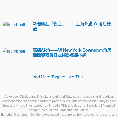
新晉網紅「夜店」 —— 上海外灘 W 酒店體
驗
高級Aloft——W New York Downtown角房
體驗與兩家日式秘魯餐廳小評
Load More Tagged Like This…
Advertiser Disclosure: This site is part of affiliate sales networks and receives
compensation for sending traffic to partner sites. This compensation may impact
how and where links appear on this site. This site does not include all financial
companies or all available financial offers.
Editorial Disclaimer: Opinions expressed here are author's alone, not those of any