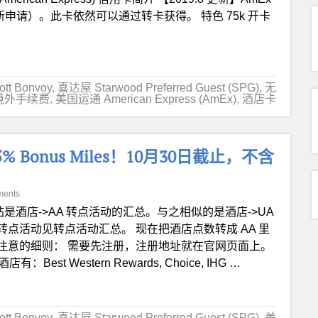
了（不接受新申请）。此卡依然可以通过转卡获得。 特色 75k 开卡
t Bonvoy
,
喜达屋 Starwood Preferred Guest (SPG)
,
无
境外手续费
,
美国运通 American Express (AmEx)
,
酒店卡
Bonus Miles！10月30日截止，不含
ments
帖是酒店->AA 转点活动的汇总。与之相似的是酒店->UA
点活动见转点活动汇总。 现在把酒店点数转成 AA 里
注意的细则： 需要先注册，注册地址就在官网页面上。
est Western Rewards, Choice, IHG …
t Bonvoy
,
喜达屋 Starwood Preferred Guest (SPG)
,
美