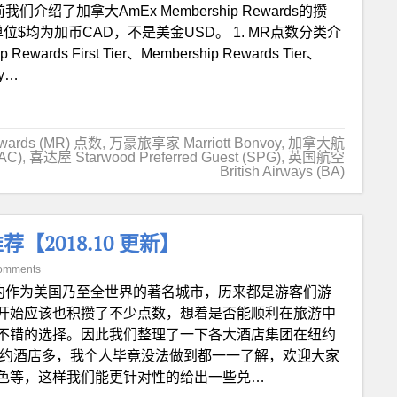
我们介绍了加拿大AmEx Membership Rewards的攒
$均为加币CAD，不是美金USD。 1. MR点数分类介
ds First Tier、Membership Rewards Tier、
By…
wards (MR) 点数
,
万豪旅享家 Marriott Bonvoy
,
加拿大航
(AC)
,
喜达屋 Starwood Preferred Guest (SPG)
,
英国航空
British Airways (BA)
2018.10 更新】
omments
约作为美国乃至全世界的著名城市，历来都是游客们游
开始应该也积攒了不少点数，想着是否能顺利在旅游中
不错的选择。因此我们整理了一下各大酒店集团在纽约
纽约酒店多，我个人毕竟没法做到都一一了解，欢迎大家
色等，这样我们能更针对性的给出一些兑…