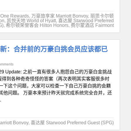
One Rewards
,
万豪旅享家 Marriott Bonvoy
,
丽思卡尔顿
on
,
凯悦天地 World of Hyatt
,
喜达屋 Starwood Preferred
G)
,
希尔顿荣誉客会 Hilton Honors
,
费尔蒙酒店 Fairmont
更新：合并前的万豪白挑会员应该都已
omments
/29 Update: 之前一直有很多人抱怨自己的万豪白金挑战
，咨询客服得到各种奇奇怪怪的答案（再次表明其实客服很多时
一下这个问题，大家可以检查一下自己万豪白挑的会籍
其他问题。 万豪本来预计昨天就完成系统完全合并，还
…
iott Bonvoy
,
喜达屋 Starwood Preferred Guest (SPG)