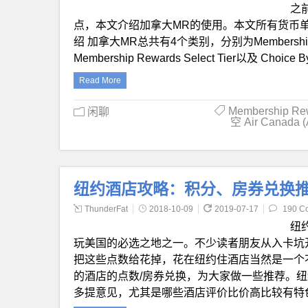
之前
点，本文介绍加拿大MR的使用。本文所有货币单位
绍 加拿大MR总共有4个类别，分别为Membership Rewar
Membership Rewards Select Tier以及 Choice 
Read More
Membership Re
闲聊
空 Air Canada 
纽约酒店攻略：积分、房券兑换推荐【
ThunderFat
2018-10-09
2019-07-17
190 C
纽
玩美国的必选之地之一。不少读者朋友从入卡坑
把这些点数给花掉，花在纽约住酒店当然是一个
的酒店的点数/房券兑换，为大家做一些推荐。
多提意见，尤其是哪些酒店评价比价高比较有特