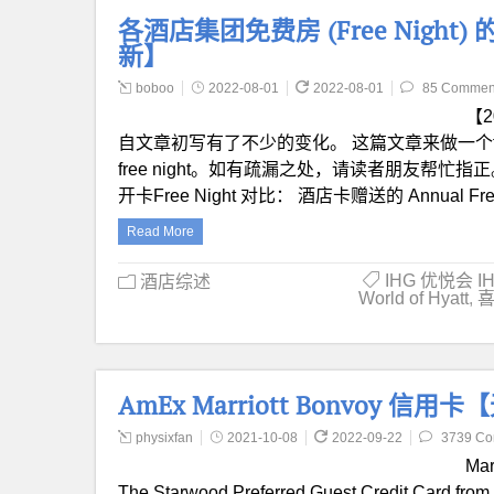
各酒店集团免费房 (Free Night
新】
boboo
2022-08-01
2022-08-01
85 Commen
【2
自文章初写有了不少的变化。 这篇文章来做一个fr
free night。如有疏漏之处，请读者朋友帮忙指
开卡Free Night 对比： 酒店卡赠送的 Annual Free
Read More
IHG 优悦会 IH
酒店综述
World of Hyatt
,
喜
AmEx Marriott Bonvoy 
physixfan
2021-10-08
2022-09-22
3739 C
Mar
The Starwood Preferred Guest Credit Card