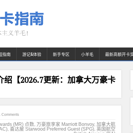
程指南
游记&体验
新手专区
小羊毛
最新高额开卡
介绍【2026.7更新：加拿大万豪卡
1 Comments
wards (MR) 点数
,
万豪旅享家 Marriott Bonvoy
,
加拿大航
(AC)
,
喜达屋 Starwood Preferred Guest (SPG)
,
英国航空