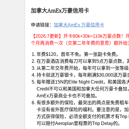
加拿大AmEx万豪信用卡
申请链接：
加拿大AmEx 万豪信用卡
【2026.7更新】开卡80k+30k=110k万豪点数
个月再消费一次（交第二年年费的意思）额外给30
年费$120，首年不免。第一张副卡免费。
在万豪酒店消费每刀可以拿到5点万豪点数，
从第二年交年费开始，每年可以拿到一张等级35
持卡就送万豪银卡，每年刷满$30,000送
每年赠送15N的Elite Night Credit，和美
Credit不可以和美国和加拿大任何万豪卡叠
AmEx万豪商业卡也不可叠加。
有很多额外的保险，最突出的两点是免费租车保险以及保
卡没有省外医疗保险的福利。要注意的是，加拿大A
方式获得保险，必须全额支付的机票才有Trip Dela
可以赔付Aeroplan里程票的Trip Delay的。