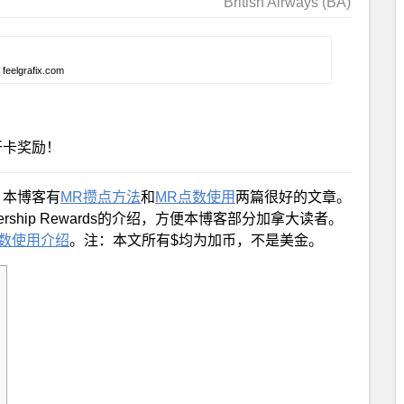
British Airways (BA)
: feelgrafix.com
开卡奖励！
，本博客有
MR攒点方法
和
MR点数使用
两篇很好的文章。
ership Rewards的介绍，方便本博客部分加拿大读者。
点数使用介绍
。注：本文所有$均为加币，不是美金。