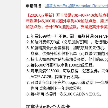
申请链接：
加拿大AmEx 加航Aeroplan Reser
【2026.6.7更新】开卡奖励70k+40k+40k加
年刷满$45,000可以额外拿到40k加航点数，第
加航点数，合计150k加航点数。算是史高开卡
年费$599第一年不免。副卡每张普通Reser
加航消费每刀3点（必须加航官网），吃饭和外
加航精英会员全套福利：加航航班优先值机、优先登
息室、优先升舱和候补名单（可以减少加航回
持卡人如果同时是加航精英会员，他们的eupg
每$5000消费可以拿到1000定级里程。
每年刷满$25000，可以获得一张基友券。同伴
AC25 AC26，简直不要太爽。
可以让每年用不完的eupgrade滚动到下一
也可以滚动到下一年继续累积。
每4年可以报销一次$100 CAD的NEXUS。
加拿大AmEx个人金卡