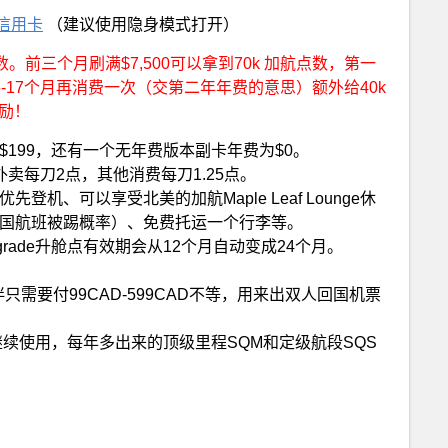
ve信用卡
（建议使用隐身模式打开）
航点数。前三个月刷满$7,500可以拿到70k 加航点数，第一
15-17个月再消费一次（交第二年年费的意思）额外给40k
奖励！
ve$199，还有一个无年费版本副卡年费为$0。
卖每刀2点，其他消费每刀1.25点。
机、可以享受北美的加航Maple Leaf Lounge休
国航班被踢概率）、免费托运一个行李等。
rade升舱点有效期会从12个月自动变成24个月。
只需要付99CAD-599CAD不等，用来出双人回国机票
年继续使用，每年多出来的顶级里程SQM和定级航段SQS