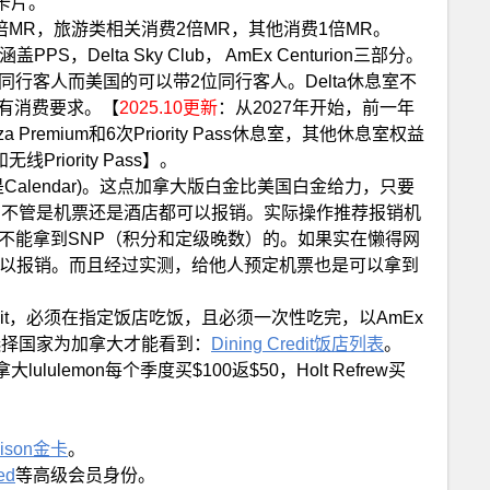
卡片。
消费2倍MR，旅游类相关消费2倍MR，其他消费1倍MR。
elta Sky Club， AmEx Centurion三部分。
同行客人而美国的可以带2位同行客人。Delta休息室不
且没有消费要求。【
2025.10更新
：从2027年开始，前一年
remium和6次Priority Pass休息室，其他休息室权益
线Priority Pass】。
y，不是Calendar)。这点加拿大版白金比美国白金给力，只要
tre预订旅行，不管是机票还是酒店都可以报销。实际操作推荐报销机
re预定是不能拿到SNP（积分和定级晚数）的。如果实在懒得网
以报销。而且经过实测，给他人预定机票也是可以拿到
ng Credit，必须在指定饭店吃饭，且必须一次性吃完，以AmEx
要选择国家为加拿大才能看到：
Dining Credit饭店列表
。
ulemon每个季度买$100返$50，Holt Refrew买
个人白年费从$699上涨到$799，白金副卡年费从$175涨到
ar Year的$200高级餐厅一次性的Dining Credit，同时吃
卡的最佳时刻，既能享受到$699的老年费，又能享受到2
dison金卡
。
。
ed
等高级会员身份。