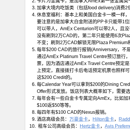
卡片为金属卡，是加拿大AmEx第一张金属类
加拿大境内吃饭类（包括food delivery)
休息室福利：基本上和美国白金卡一模一样，涵盖PPS，D
要注意的是加拿大白金附送的PP卡只能带1位
可以带人，AmEx Centurion可以带2人，
没有刷到2万CAD的，第二年只能使用6次Plaza P
不变；刷到2万CAD解锁无限Plaza Premium和无
每年$200 CAD的旅行报销(Anniversar
通过AmEx Platinum Travel Cen
票，因为酒店通过AmEx Travel Cent
上预定，直接拨打卡后电话预定机票也照样可
这$200 Credit的。
每Calendar Year可以拿到$200的Dini
Offer形式发放。饭店列表大概率如下，需
每年会有一些白金卡专属定向AmEx，比如加拿大lul
【2023.8.15更新】从2023.9.26开始，
$100返$50等等。
$250。但以AmEx Offer的形式增加每Calend
每四年有$100 CAD的Nexus报销。
饭、外卖累积从3倍降为2倍。现在是申请该
酒店高级会员：
万豪金卡
，
Hilton金卡
，
Rad
次（Calendar Year）的$200 Dining Credit
租车公司高级会员：
Hertz金卡
，
Avis Preferr