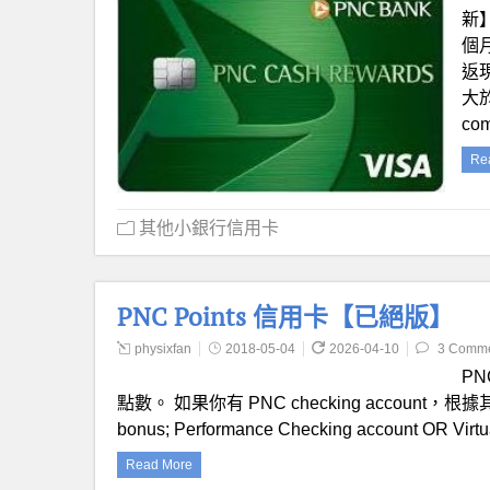
新】
個月
返
大於
com
Re
其他小銀行信用卡
PNC Points 信用卡【已絕版】
physixfan
2018-05-04
2026-04-10
3 Comm
PN
點數。 如果你有 PNC checking account，根據其等級
bonus; Performance Checking account OR Virt
Read More