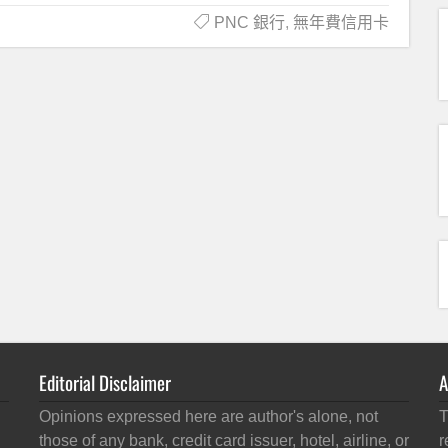
PNC 銀行
,
無年費信用卡
Editorial Disclaimer
A
Opinions expressed here are author's alone, not
T
those of any bank, credit card issuer, hotel, airline, or
r