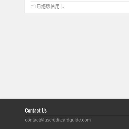
已絕版信用卡
Contact Us
contact@uscreditcardguide.com