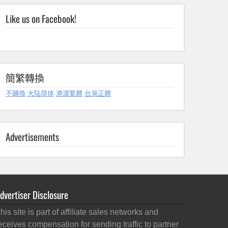
Like us on Facebook!
簡繁轉換
不轉換
大陆简体
港澳繁體
台灣正體
Advertisements
dvertiser Disclosure
his site is part of affiliate sales networks and
eceives compensation for sending traffic to partner