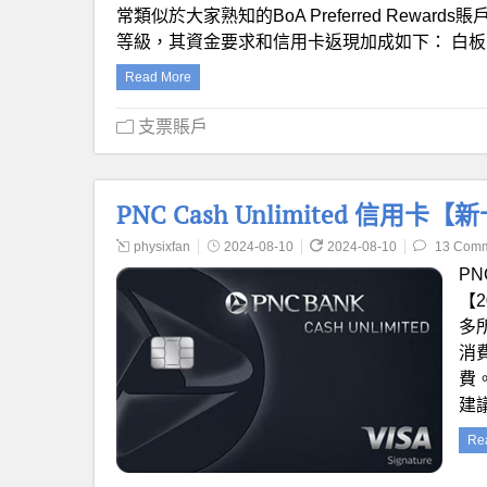
常類似於大家熟知的BoA Preferred Rewards
等級，其資金要求和信用卡返現加成如下： 白板 Silv
Read More
支票賬戶
PNC Cash Unlimited 信
physixfan
2024-08-10
2024-08-10
13 Com
PNC
【
多
消費
費
建
Re