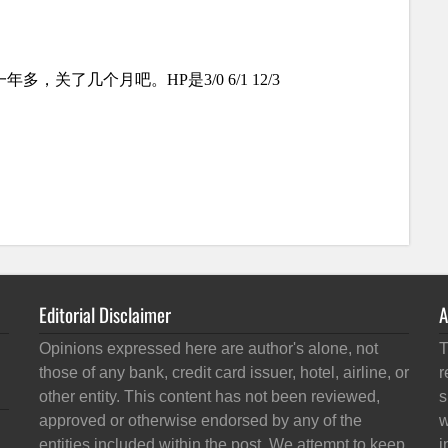
Editorial Disclaimer
A
Opinions expressed here are author's alone, not
T
those of any bank, credit card issuer, hotel, airline, or
r
other entity. This content has not been reviewed,
s
approved or otherwise endorsed by any of the
w
entities included within the post. We attempt to keep
i