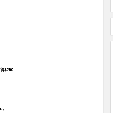
得$250。
請。