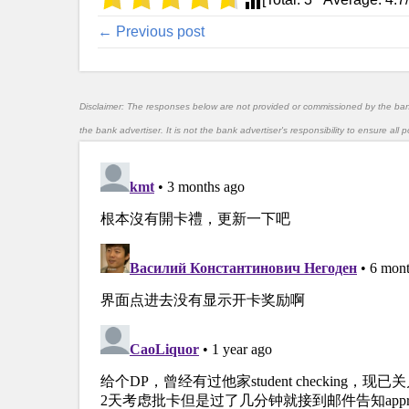
← Previous post
Disclaimer: The responses below are not provided or commissioned by the ba
the bank advertiser. It is not the bank advertiser's responsibility to ensure al