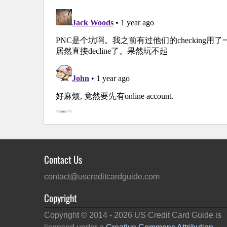
Contact Us
contact@uscreditcardguide.com
Copyright
Copyright © 2014 -
2026
US Credit Card Guide is