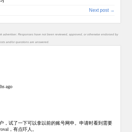
Next post →
nk advertiser. Responses have not been reviewed, approved, or otherwise endorsed by
l posts and/or questions are answered.