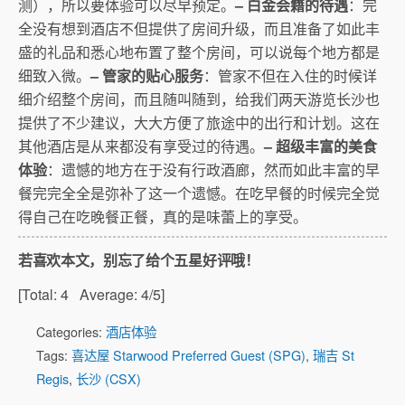
测），所以要体验可以尽早预定。
– 白金会籍的待遇
：完
全没有想到酒店不但提供了房间升级，而且准备了如此丰
盛的礼品和悉心地布置了整个房间，可以说每个地方都是
细致入微。
– 管家的贴心服务
：管家不但在入住的时候详
细介绍整个房间，而且随叫随到，给我们两天游览长沙也
提供了不少建议，大大方便了旅途中的出行和计划。这在
其他酒店是从来都没有享受过的待遇。
– 超级丰富的美食
体验
：遗憾的地方在于没有行政酒廊，然而如此丰富的早
餐完完全全是弥补了这一个遗憾。在吃早餐的时候完全觉
得自己在吃晚餐正餐，真的是味蕾上的享受。
若喜欢本文，别忘了给个五星好评哦！
[Total:
4
Average:
4
/5]
Categories:
酒店体验
Tags:
喜达屋 Starwood Preferred Guest (SPG)
,
瑞吉 St
Regis
,
长沙 (CSX)