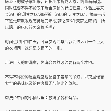
床垫下的被子拿出来，还把毛巾折成大象，简直萌萌哒。
同时还要不得不赞叹下瑞吉床铺的舒适程度，体验过喜来
登酒店的“甜梦之床”和威斯汀酒店的“天梦之床”，然而一趟
下这张床就发现感觉是完爆“甜梦之床”和“天梦之床”的，所
以瑞吉的床应该怎么称呼呢？
时间点切回到白天，卧室参观完毕后就会进入到一个巨大
的衣帽间，这只是衣帽间的一角。
走进巨大的盥洗室，盥洗台显然必须要有两个才够。
不得不称赞的是盥洗室也配备了奢华的吊灯，以突显瑞吉
奢华的品味以及给住客最无与伦比的体验。
盥洗台中间的小抽屉里面放满了各种备品。