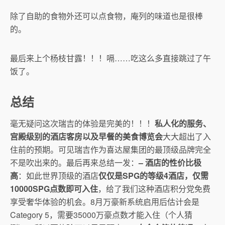
除了自助的食物外还可以点食物，庵列的味道也是很棒
的。
最后来上个杨枝甘露！！！嗝……吃这么多直接跳过了午
饭了。
总结
毫无疑问这次瑞吉的体验是完美的！！！
私人化的服务、
宫殿级别的酒店客房以及早餐的美食博览会
大大超出了入
住前的预期。可见瑞吉作为喜达屋集团的最顶级品牌完全
不是吹出来的。最后再来总结一发：
– 酒店的性价比极
高
：如此世界顶级的酒店
仅仅是SPG的等级4酒店，仅需
10000SPG点数即可入住
，给了我们这种酒店积分党免费
享受奢华体验的机会。8月万豪新系统启用后估计会是
Category 5，需要35000万豪点数才能入住（个人猜