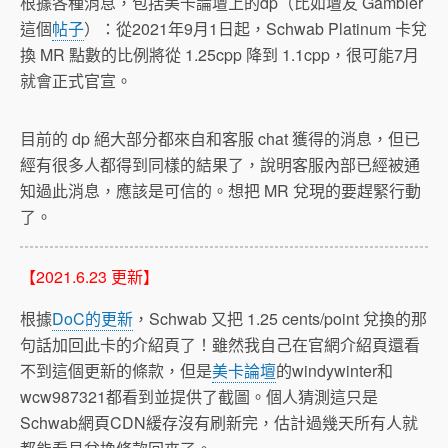
根據各種消息，包括美卡論壇上的dp（比如壇友 Gambler
這個
帖子
）：從2021年9月1日起，Schwab Platinum 卡兌
換 MR 點數的比例將從 1.25cpp 降到 1.1cpp，很可能7月
就會正式官宣。
目前的 dp 絕大部分都來自和客服 chat 獲得的消息，但已
經有很多人都得到同樣的結果了，說明客服內部已經被通
知過此消息，應該是可信的。想把 MR 兌現的要趕緊行動
了。
【2021.6.23 更新】
根據
DoC的更新
，Schwab 又把 1.25 cents/point 兌換的那
句話加回此卡的介紹頁了！雖然我自己在官網介紹頁還看
不到這個更新的條款，但是
美卡論壇
的windywinter和
wcw987321都看到並提供了截圖。個人猜測這只是
Schwab網頁CDN緩存沒有刷新完，估計過幾天所有人就