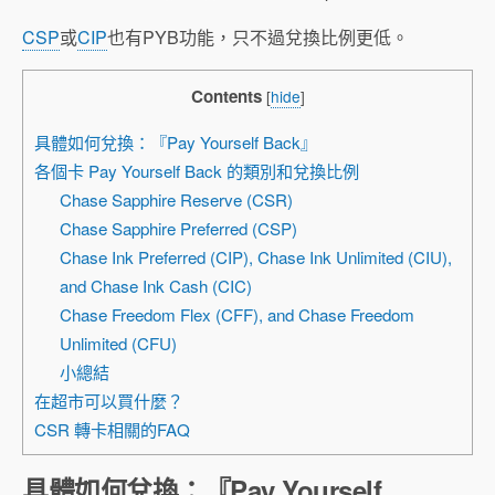
CSP
或
CIP
也有PYB功能，只不過兌換比例更低。
Contents
[
hide
]
具體如何兌換：『Pay Yourself Back』
各個卡 Pay Yourself Back 的類別和兌換比例
Chase Sapphire Reserve (CSR)
Chase Sapphire Preferred (CSP)
Chase Ink Preferred (CIP), Chase Ink Unlimited (CIU),
and Chase Ink Cash (CIC)
Chase Freedom Flex (CFF), and Chase Freedom
Unlimited (CFU)
小總結
在超市可以買什麼？
CSR 轉卡相關的FAQ
具體如何兌換：『Pay Yourself