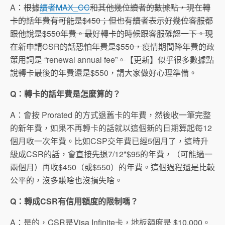
A：
根據
讀者MAX_CC
和其他幾位讀者的數據點，現在轉
卡的話年費有可能是$450；但也有讀者表示好幾位客服都
跟他說是$550年費。最好轉卡的時候跟客服確認一下。現
在新申請CSR的話恐怕年費是$550，疫情期間降年費的政
策用詞是 “renewal annual fee”。
【更新】似乎很多數據點
說轉卡最後的年費還是$550，請大家做好心理準備。
Q：轉卡的話年費是怎麼算的？
A：會按 Prorated 的方式退舊卡的年費，然後收一筆完整
的新年費，如果不再轉卡的話就以這個新的日期算起每12
個月收一次年費。比如CSP交年費已經5個月了，這時升
級成CSR的話，會直接先退7/12*$95的年費，（可能過一
兩個月）再收$450（或$550）的年費。這個過程還是比較
公平的，沒多賺啥也沒損失啥。
Q：轉成CSR有信用額度的限制嗎？
A：是的，CSR是Visa Infinite卡，地板額度是 $10,000。