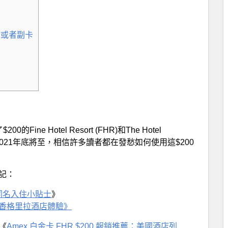
卡或者副卡
200的Fine Hotel Resort (FHR)和The Hotel
隨着2021年底將至，相信許多讀者都在發愁如何使用這$200
記：
同名入住小貼士
》
城中香格里拉酒店體驗》
《
Amex 白金卡 FHR $200 報銷推薦：美國酒店列