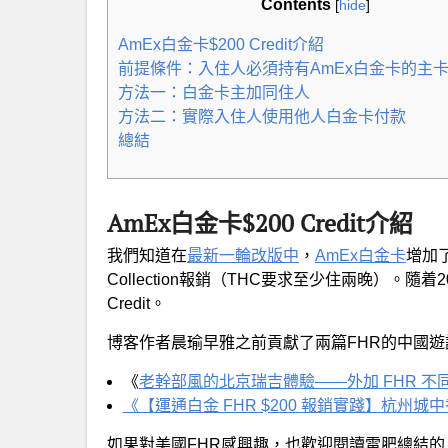
Contents
[
hide
]
AmEx白金卡$200 Credit介紹
前提條件：入住人必須持有AmEx白金卡的主
方法一：白金卡主加同住人
方法二：實際入住人使用他人白金卡付款
總結
AmEx白金卡$200 Credit介紹
我們知道在
最新一輪改版中
，
AmEx白金卡
增加了$
Collection報銷（THC要求至少住兩晚）。
Credit。
博客作者晨瑜早雅之前貢獻了兩篇FHR的中國遊
《
老幹部風的北京瑞吉體驗——外加 FHR 不
《【運通白金 FHR $200 報銷實踐】杭州
如果對美國FHR感興趣，也歡迎閱讀雷肥總結的