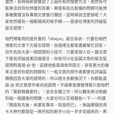
當然，有時候即使嘗試了上面所有的搜索方法，依然有可
能無法找到你想要的答案，畢竟有些比較偏的問題可能博
客確實還沒有專題文章進行闡述，這時候該怎麼辦呢？大
家依然還有一個壓箱底的殺手鐧——直接在博客的評論區
留言提問！
咱們博客用的是外置的「disqus」留言系統，只要在咱們
博客的文章下方留言提問，各個博主都會盡量幫忙回答。
另外告訴大家一個提問的小技巧：只要某個人在一篇文章
下面有評論或者回復留言，你就可以在這篇文章的留言區
提問時直接 @ 他，這樣他能直接收到提示、就有更大的幾
率注意到你提的問題啦！一般文章的原作者都會在評論區
積極回答大家的提問的，所以絕大多數情況下，你都能直
接 @ 到文章原作者向他提問。不過畢竟運營博客只是咱們
的「業餘興趣愛好」，並非全職工作，所以難免無法照顧
到每一個讀者的問題，大家也可以互相幫助一下~~~所謂
「聞道有先後，術業有專攻，如是而已」，無論哪個信用
卡大神也都是從一無所知的新手小白一步步走過來的，希