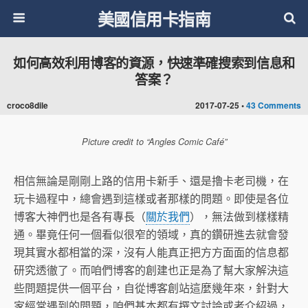
美國信用卡指南
如何高效利用博客的資源，快速準確搜索到信息和
答案？
croco8dile
2017-07-25 •
43 Comments
Picture credit to “Angles Comic Café”
相信無論是剛剛上路的信用卡新手、還是擼卡老司機，在
玩卡過程中，總會遇到這樣或者那樣的問題。即使是各位
博客大神們也是各有專長（
關於我們
），無法做到樣樣精
通。畢竟任何一個看似很窄的領域，真的鑽研進去就會發
現其實水都相當的深，沒有人能真正把方方面面的信息都
研究透徹了。而咱們博客的創建也正是為了幫大家解決這
些問題提供一個平台，自從博客創站這麼幾年來，針對大
家經常遇到的問題，咱們基本都有撰文討論或者介紹過，