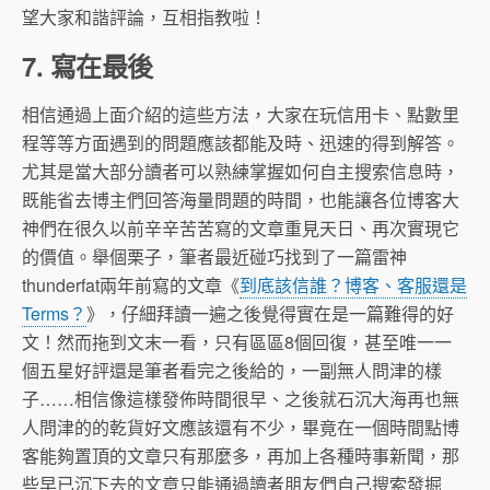
望大家和諧評論，互相指教啦！
7. 寫在最後
相信通過上面介紹的這些方法，大家在玩信用卡、點數里
程等等方面遇到的問題應該都能及時、迅速的得到解答。
尤其是當大部分讀者可以熟練掌握如何自主搜索信息時，
既能省去博主們回答海量問題的時間，也能讓各位博客大
神們在很久以前辛辛苦苦寫的文章重見天日、再次實現它
的價值。舉個栗子，筆者最近碰巧找到了一篇雷神
thunderfat兩年前寫的文章《
到底該信誰？博客、客服還是
Terms？
》，仔細拜讀一遍之後覺得實在是一篇難得的好
文！然而拖到文末一看，只有區區8個回復，甚至唯一一
個五星好評還是筆者看完之後給的，一副無人問津的樣
子……相信像這樣發佈時間很早、之後就石沉大海再也無
人問津的的乾貨好文應該還有不少，畢竟在一個時間點博
客能夠置頂的文章只有那麼多，再加上各種時事新聞，那
些早已沉下去的文章只能通過讀者朋友們自己搜索發掘