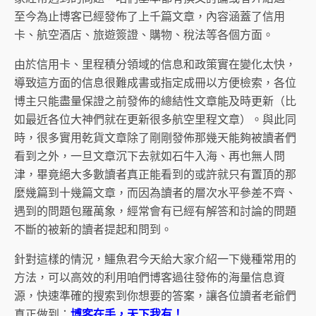
至今為止博客已經發佈了上千篇文章，內容涵蓋了信用
卡、航空酒店、旅遊簽證、購物、稅法等各個方面。
由於信用卡、里程積分領域的信息和政策實在變化太快，
導致這方面的信息很難成書或指定成冊以方便檢索，各位
博主只能盡量保證之前發佈的總結性文章能及時更新（比
如最近各位大神們就在更新很多航空里程文章）。與此同
時，很多實用乾貨文章除了剛剛發佈那幾天能夠被讀者們
看到之外，一旦文章沉下去就如石牛入海、再也無人問
津，畢竟絕大多數讀者真正能看到的或許就只有置頂的那
麼幾篇到十幾篇文章，而因為讀者的層次水平參差不齊、
遇到的問題包羅萬象，經常會有已經有解答和討論的問題
不斷的被新的讀者提起和問到。
針對這樣的情況，鱷魚君今天給大家介紹一下幾種常用的
方法，可以高效的利用咱們博客過往發佈的海量信息資
源，快速準確的搜索到你想要的答案，讓各位讀者老爺們
真正做到：
博客在手，天下我有！