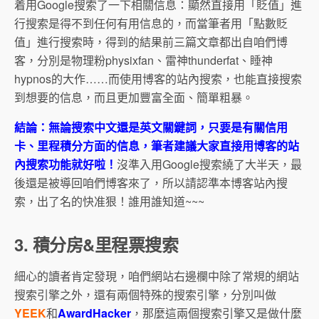
着用Google搜索了一下相關信息：顯然直接用「貶值」進
行搜索是得不到任何有用信息的，而當筆者用「點數貶
值」進行搜索時，得到的結果前三篇文章都出自咱們博
客，分別是物理粉physixfan、雷神thunderfat、睡神
hypnos的大作……而使用博客的站內搜索，也能直接搜索
到想要的信息，而且更加豐富全面、簡單粗暴。
結論：無論搜索中文還是英文關鍵詞，只要是有關信用
卡、里程積分方面的信息，筆者建議大家直接用博客的站
內搜索功能就好啦！
沒準入用Google搜索繞了大半天，最
後還是被導回咱們博客來了，所以請認準本博客站內搜
索，出了名的快准狠！誰用誰知道~~~
3. 積分房&里程票搜索
細心的讀者肯定發現，咱們網站右邊欄中除了常規的網站
搜索引擎之外，還有兩個特殊的搜索引擎，分別叫做
YEEK
和
AwardHacker
，那麼這兩個搜索引擎又是做什麼