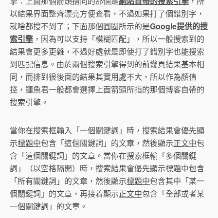
擎：上面那個箭頭指向的那個是
網站自帶的搜索引擎
，所
以結果界面整齊漂亮方便查看，不過如果打了個錯別字，
就啥都搜不到了；下面那個圓圈所示的是
Google提供的搜
索引擎
，因為可以支持「模糊匹配」，所以一般搜索到的
結果會更多更雜，不過好處就是即使打了錯別字也能搜索
到匹配信息。由於兩個搜索引擎得到的前幾頁結果基本相
同，而排到很後面的結果其實用處不大，所以作為顏值
控，鱷魚君一般都會選擇上面箭頭所指的那個博客自帶的
搜索引擎。
當你在搜索框輸入「一個關鍵詞」時，搜索結果會優先顯
示
標題中
包含「這個關鍵詞」的文章，然後顯示
正文中
包
含「這個關鍵詞」的文章。當你在搜索框輸「多個關鍵
詞」（以空格隔開）時，搜索結果會優先顯示
標題中
包含
「所有關鍵詞」的文章，然後顯示
標題中
包含其中「某一
個關鍵詞」的文章，再接着顯示
正文中
包含「全部或者某
一個關鍵詞」的文章。