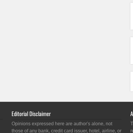
Editorial Disclaimer
A
Opinions expressed here are author's alone, not
T
those of any bank, credit card issuer, hotel, airline, or
r