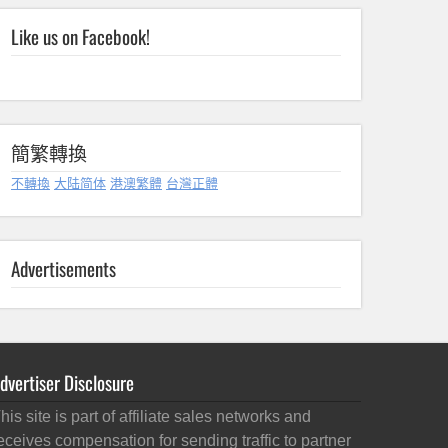
Like us on Facebook!
簡繁轉換
不轉換
大陆简体
港澳繁體
台灣正體
Advertisements
dvertiser Disclosure
his site is part of affiliate sales networks and
eceives compensation for sending traffic to partner