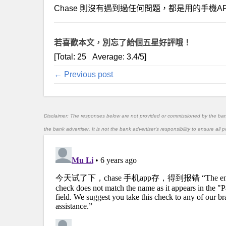
Chase 則沒有遇到過任何問題，都是用的手機A
若喜歡本文，別忘了給個五星好評哦！
[Total:
25
Average:
3.4
/5]
← Previous post
Disclaimer: The responses below are not provided or commissioned by the ba
the bank advertiser. It is not the bank advertiser's responsibility to ensure al