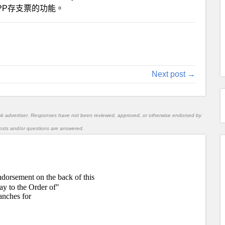
PP存支票的功能。
Next post →
nk advertiser. Responses have not been reviewed, approved, or otherwise endorsed by
l posts and/or questions are answered.