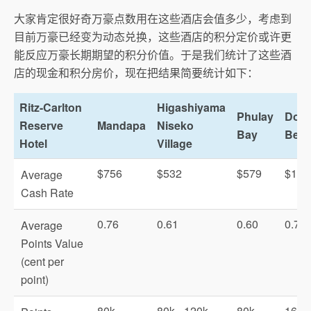
大家肯定很好奇万豪点数用在这些酒店会值多少，考虑到
目前万豪已经变为动态兑换，这些酒店的积分定价或许更
能反应万豪长期期望的积分价值。于是我们统计了这些酒
店的现金和积分房价，现在把结果简要统计如下：
Ritz-Carlton
Higashiyama
Phulay
Dora
Reserve
Mandapa
Niseko
Bay
Bea
Hotel
Village
$756
$532
$579
$178
Average
Cash Rate
0.76
0.61
0.60
0.73
Average
Points Value
(cent per
point)
80k -
80k - 120k
80k -
163k 