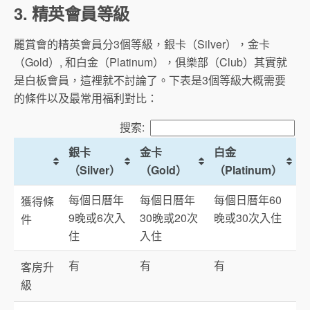
3. 精英會員等級
麗賞會的精英會員分3個等級，銀卡（Silver），金卡
（Gold）, 和白金（Platinum），俱樂部（Club）其實就
是白板會員，這裡就不討論了。下表是3個等級大概需要
的條件以及最常用福利對比：
搜索:
銀卡
金卡
白金
（Silver）
（Gold）
（Platinum）
每個日曆年
每個日曆年
每個日曆年60
獲得條
9晚或6次入
30晚或20次
晚或30次入住
件
住
入住
有
有
有
客房升
級