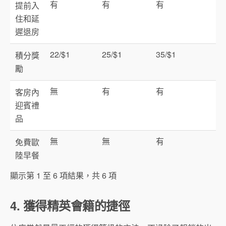
有
有
有
提前入
住和延
遲退房
22/$1
25/$1
35/$1
積分獎
勵
無
有
有
客房內
迎賓禮
品
無
無
有
免費歐
陸早餐
顯示第 1 至 6 項結果，共 6 項
4. 獲得精英會籍的捷徑