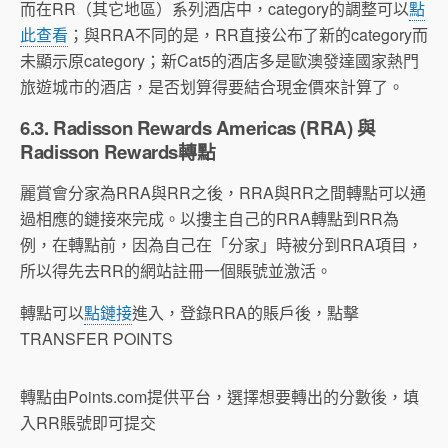
而在RR（其它地區）系列酒店中，category的調整可以
點
此查看
；與RRA不同的是，RR直接公布了新的category而
未顯示原category；新Cat5的酒店多是歐澳發達國家熱門
旅遊城市的酒店，是否划算得要結合現金價來計算了。
6.3. Radisson Rewards Americas (RRA) 與
Radisson Rewards轉點
麗賞會分家為RRA與RR之後，RRA與RR之間轉點可以通
過相應的鏈接來完成。以摟主自己的RRA轉點到RR為
例，在轉點前，因為自己在「分家」時被分到RRA項目，
所以得先去RR的網站註冊一個賬號並激活。
轉點可以
點鏈接
進入，登錄RRA的賬戶後，點擊
TRANSFER POINTS
轉點由Points.com提供平台，選擇想要轉出的分數後，填
入RR賬號即可提交