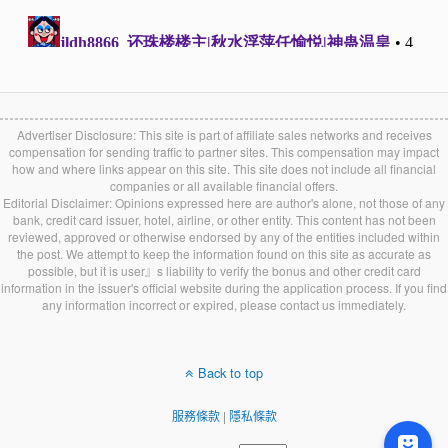
Advertiser Disclosure: This site is part of affiliate sales networks and receives
compensation for sending traffic to partner sites. This compensation may impact
how and where links appear on this site. This site does not include all financial
companies or all available financial offers.
Editorial Disclaimer: Opinions expressed here are author's alone, not those of any
bank, credit card issuer, hotel, airline, or other entity. This content has not been
reviewed, approved or otherwise endorsed by any of the entities included within
the post. We attempt to keep the information found on this site as accurate as
possible, but it is user』s liability to verify the bonus and other credit card
information in the issuer's official website during the application process. If you find
any information incorrect or expired, please contact us immediately.
Back to top
服務條款
|
隱私條款