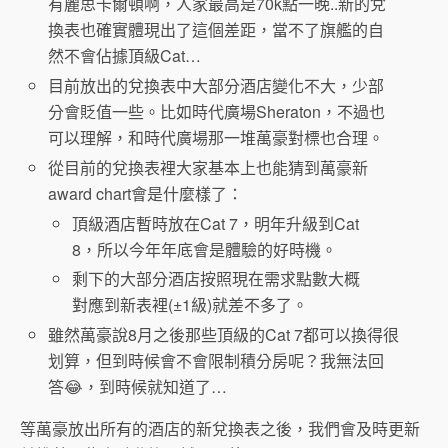
有麗思卡爾頓啊，人家最高是70k點一晚..新的兌
換表也確實體現出了這個差距，當不了旗艦的自
然不會佔據頂級Cat…
目前放出的兌換表中大部分酒店變化不大，少部
分會貶值一些。比如時代廣場Sheraton，不過也
可以理解，和時代廣場那一堆萬豪對標也合理。
從目前的兌換表裡大家基本上也能猜到萬豪新
award chart會是什麼樣了：
頂級酒店暫時放在Cat 7，明年升級到Cat
8，所以今年年底會是體驗的好時機。
剩下的大部分酒店按照現在需求點數大概
對應到新表裡(±1級)就差不多了。
雖然萬豪說8月之後那些頂級的Cat 7都可以換得很
划算，但到時候會不會限制積分房呢？我無法回
答😂，到時候就知道了…
等萬豪放出所有的酒店的新兌換表之後，我們會及時更新