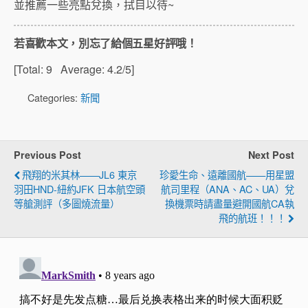
並推薦一些亮點兌換，拭目以待~
若喜歡本文，別忘了給個五星好評哦！
[Total:
9
Average:
4.2
/5]
Categories:
新聞
Previous Post
Next Post
飛翔的米其林——JL6 東京
珍愛生命、遠離國航——用星盟
羽田HND-紐約JFK 日本航空頭
航司里程（ANA、AC、UA）兌
等艙測評（多圖燒流量）
換機票時請盡量避開國航CA執
飛的航班！！！