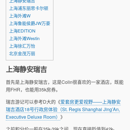
上海静安瑞吉
上海浦东丽思卡尔顿
上海外滩W
上海鲁能侯爵JW万豪
上海EDITION
上海外滩Westin
上海徐汇万怡
北京金茂万丽
上海静安瑞吉
首先是上海静安瑞吉，这是Colin很喜欢的一家酒店，既能
用FHR，也能用35k房券。
瑞吉游记可以参考D大的《
爱套房更爱视野——上海静安
瑞吉酒店18号行政房体验（St. Regis Shanghai Jing’An,
Executive Deluxe Room）
》
之前积分价一般在35k-39k之间，现在直接贬值到42k-