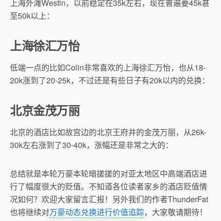
上海外滩Westin，以前稳定在35k左右，现在普遍要45k甚
至50k以上：
上海徐汇万怡
低端一点的比如Colin非常喜欢的上海徐汇万怡，也从18-
20k涨到了20-25k，不过还是有些日子有20k以内的兑换：
北京金茂万丽
北京的酒店比如故宫边的北京王府井的金茂万丽，从26k-
30k左右涨到了30-40k，涨幅还是非常之大的：
总结就是本轮万豪本轮暗搓搓的对亚太地区中高端酒店进
行了幅度很大的贬值。不知道各位读者家乡的酒店贬值情
况如何？欢迎大家留言汇报！另外我们的作者ThunderFat
也将继续对
万豪动态兑换进行价值追踪
，大家敬请期待！