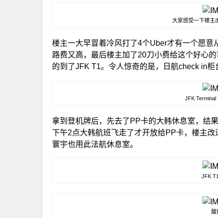
大家感受一下楼主出
楼主一大早冒着冷风打了4个Uber才有一个愿意
路费又高，最后楼主加了20刀小费给这个好心
的到了JFK T1。令人惊奇的是，日航check i
JFK Terminal
拿到登机牌后，先去了PP卡的大韩休息室，结果
下午2点大韩航班飞走了才开放给PP卡，楼主改
寰宇也用此法航休息室。
JFK 
酸