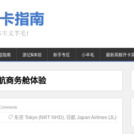
程指南
游记&体验
新手专区
小羊毛
最新高额开卡
及日航商务舱体验
 Comments
东京 Tokyo (NRT NHD)
,
日航 Japan Airlines (JL)