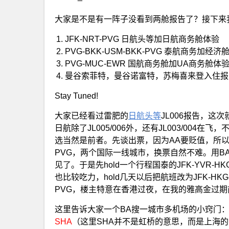
大家是不是有一阵子没看到两舱报告了？接下来
JFK-NRT-PVG 日航头等加日航商务舱体验
PVG-BKK-USM-BKK-PVG 泰航商务加
PVG-MUC-EWR 国航商务舱加UA商务舱体
曼谷索菲特，曼谷诺富特，苏梅喜来登入住报
Stay Tuned!
大家已经看过雷肥的
日航头等
JL006报告，这
日航除了JL005/006外，还有JL003/00
选当然是前者。先谈出票，因为AA要贬值，所以首选
PVG，两个国际一线城市，换票自然不难。用BA
见了。于是先hold一个行程国泰的JFK-YVR-HK
也比较吃力，hold几天以后把航班改为JFK-H
PVG，楼主特意在香港过夜，在我的雅高金过
这里告诉大家一个BA搜一城市多机场的小窍门
SHA
（这里SHA并不是虹桥的意思，而是上海