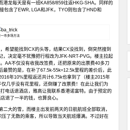
每天是有一班KA858/859往返HKG-SHA。同样的
含了EWR, LGA和JFK，TYO则包含了HND和
索一市多场方法
，希望能找到CX的头等，结果CX没找到，倒突然搜到
决定毫不犹豫把行程改为JFK-NRT-PVG。楼主拉起
。AA不仅没有收我改签费，还把原来的出票费40多刀
的是，在补了67.5k-55k=12.5k里程的差价后，此
2016年10%里程返还共计6.75k也拿到了（楼主2015年
等不仅几乎没有花里程，还倒赚了改票费！在此让我们为
高打电话退酒店，雅高让我联系香港诺富特。由于预定的
最后酒店退了一半的钱，也算良心。
第二大的雪，而楼主出发前两天的日航航班全部取消，
航积压了无数的乘客，所以导致当天航班爆满。不过好在