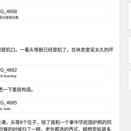
有炒饭和炒面
到登机口。一看头等舱已经登机了，在休息室呆太久的坏
05 Boarding
熟悉一下套房构造。
AL Suite
全满，头等8个位子，除了我和一个拿中华民国护照的同
点餐的时候扫了一眼，老外都选的西式，暗想早知道多