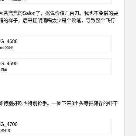
名鼎鼎的Salon了，据说价值几百刀。我也不免俗的要
错的样子，后来证明酒喝太少是个败笔，导致整个飞行
lon 2004!
酒单
虾特别好吃也特别抢手。一圈下来8个头等把储存的虾干
日航小食