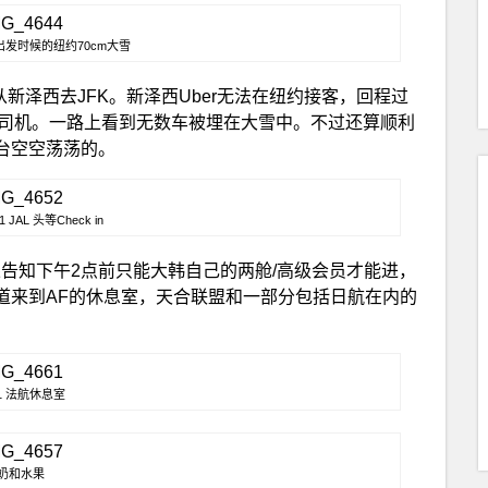
发时候的纽约70cm大雪
从新泽西去JFK。新泽西Uber无法在纽约接客，回程过
的司机。一路上看到无数车被埋在大雪中。不过还算顺利
n柜台空空荡荡的。
 1 JAL 头等Check in
告知下午2点前只能大韩自己的两舱/高级会员才能进，
道来到AF的休息室，天合联盟和一部分包括日航在内的
T1 法航休息室
奶和水果