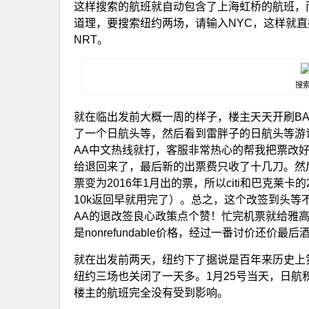
这样搜索的航班就自动包含了上海虹桥的航班，而港龙
道理，要搜索纽约两场，请输入NYC，这样就直接包
NRT。
搜
就在临出发前大概一周的样子，楼主天天开刷BA
了一个日航头等，然后看到雷胖子的日航头等游记，
AA中文热线就打，客服非常热心的帮我把票改好
给退回来了，最后新的出票费只收了十几刀。然后最赞
票变为2016年1月出的票，所以citi和巴克莱卡的
10k返回早就用完了）。总之，这个改签到头
AA的退改签良心政策点个赞！忙完机票就给雅
是nonrefundable价格，经过一番讨价还价
就在出发前两天，纽约下了据说是百年来历史上
纽约三场也关闭了一天多。1月25号当天，日
楼主的航班完全没有受到影响。