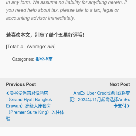
in any form. We assume no liability for anything herein. If
you need help about tax, please talk to a tax, legal or
accounting advisor immediately.
若喜欢本文，别忘了给个五星好评哦！
[Total:
4
Average:
5
/5]
Categories:
报税指南
Previous Post
Next Post
曼谷爱侣湾君悦酒店
AmEx Uber Credit规则或将变
（Grand Hyatt Bangkok
更：2024年11月起需选择AmEx
Erawan）高级大床套房
卡支付
（Premier Suite King）入住体
验