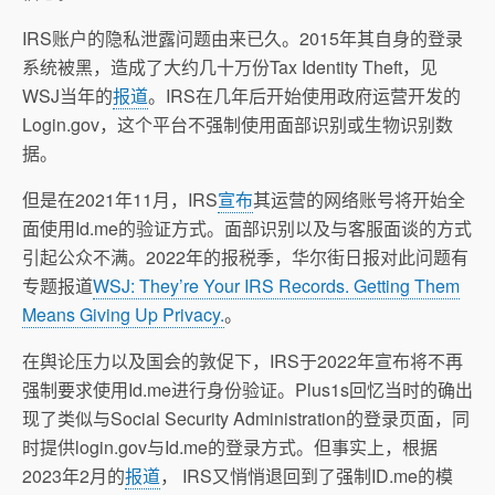
IRS账户的隐私泄露问题由来已久。2015年其自身的登录
系统被黑，造成了大约几十万份Tax Identity Theft，见
WSJ当年的
报道
。IRS在几年后开始使用政府运营开发的
Login.gov，这个平台不强制使用面部识别或生物识别数
据。
但是在2021年11月，IRS
宣布
其运营的网络账号将开始全
面使用Id.me的验证方式。面部识别以及与客服面谈的方式
引起公众不满。2022年的报税季，华尔街日报对此问题有
专题报道
WSJ: They’re Your IRS Records. Getting Them
Means Giving Up Privacy.
。
在舆论压力以及国会的敦促下，IRS于2022年宣布将不再
强制要求使用Id.me进行身份验证。Plus1s回忆当时的确出
现了类似与Social Security Administration的登录页面，同
时提供login.gov与Id.me的登录方式。但事实上，根据
2023年2月的
报道
， IRS又悄悄退回到了强制ID.me的模