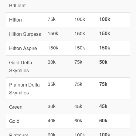
Brilliant
75k
100k
100k
Hilton
150k
150k
150k
Hilton Surpass
150k
150k
150k
Hilton Aspire
30k
75k
50k
Gold Delta
Skymiles
35k
75k
75k
Plainum Delta
Skymiles
30k
45k
45k
Green
40k
60k
60k
Gold
60k
100k
100k
Platinum