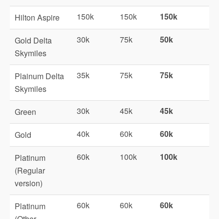
150k
150k
150k
Hilton Aspire
30k
75k
50k
Gold Delta
Skymiles
35k
75k
75k
Plainum Delta
Skymiles
30k
45k
45k
Green
40k
60k
60k
Gold
60k
100k
100k
Platinum
(Regular
version)
60k
60k
60k
Platinum
(Other