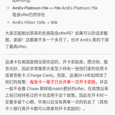
spending)
AmEx Platinum 75k -> 70k
AmEx Platinum 75k
隐身offer仍然存在
AmEx Hilton 100k -> 95k
大家还能刷出原来的史高隐身offer吗？如果可以的话求截
图，谢谢！这都差不多一个多月了，也许 AmEx 真的下调
了最高offer。
运通卡在美国是相当受欢迎的，开卡奖励高，攒点快，服
务也好，因此非常推荐大家至少持有一张他们家的信用卡
或者签帐卡 (Charge Card)。但是，运通2014年起修改了
他们的政策：
每张卡一辈子只允许拿一次开卡奖励
，并且
一般不会像 Chase 那样给match更好的offer。在政策出来
之前已经持有过的卡也适用于这个政策。因此在开卡时一
定要多留个心眼，毕竟以后没有再拿一次的机会了（其他
不少银行再开卡都可以再拿到开卡奖励的）。