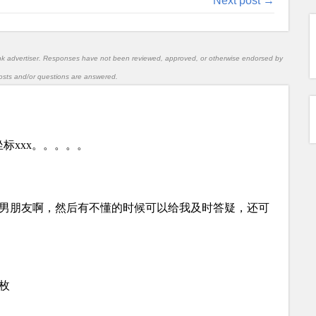
Next post →
nk advertiser. Responses have not been reviewed, approved, or otherwise endorsed by
l posts and/or questions are answered.