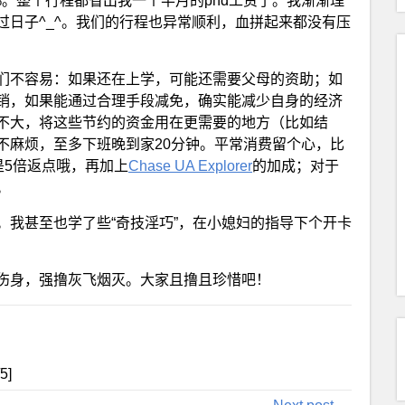
0%。整个行程都省出我一个半月的phd工资了。我渐渐理
过日子^_^。我们的行程也异常顺利，血拼起来都没有压
们不容易：如果还在上学，可能还需要父母的资助；如
销，如果能通过合理手段减免，确实能减少自身的经济
不大，将这些节约的资金用在更需要的地方（比如结
不麻烦，至多下班晚到家20分钟。平常消费留个心，比
是5倍返点哦，再加上
Chase UA Explorer
的加成；对于
。
。我甚至也学了些“奇技淫巧”，在小媳妇的指导下个开卡
伤身，强撸灰飞烟灭。大家且撸且珍惜吧！
/5]