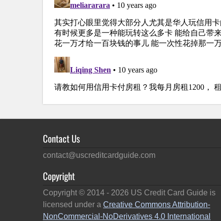
Contact Us
contact@uscreditcardguide.com
Copyright
Copyright © 2014 -
2026
US Credit Card Guide is
licensed under a
Creative Commons Attribution-
NonCommercial-NoDerivatives 4.0 International