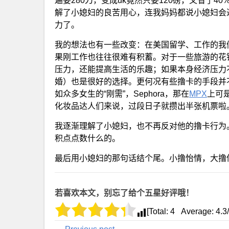
遍要280刀，变成uk竟然只要120磅，又省了4
解了小媳妇的良苦用心，连我妈妈都说小媳妇会
力了。
我的想法也有一些改变：在美国留学、工作的我
果刚工作也往往很难有积蓄。对于一些旅游的花
压力，还能提高生活的乐趣；如果本身经济压力
婚）也是很好的选择。更何况有些撸卡的手段并
如众多女生的“刚需”，Sephora，那在
MPX
上可
化妆品达人们来说，过段日子就攒出半张机票啦
我逐渐理解了小媳妇，也不再反对他的撸卡行为
积点点数什么的。
最后用小媳妇的那句话结个尾。小撸怡情，大撸
若喜欢本文，别忘了给个五星好评哦！
[Total:
4
Average:
4.3