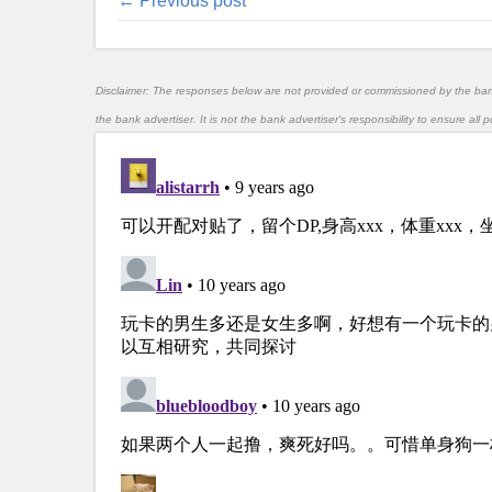
← Previous post
Disclaimer: The responses below are not provided or commissioned by the ba
the bank advertiser. It is not the bank advertiser's responsibility to ensure al