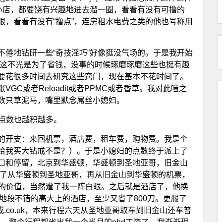
的小店，都要饶有兴趣地进去溜一圈，看看有没有可撸的
架子上瞄一眼，看看有没有“撸点”，连房租水电费之类的他也号称用
不倦地钻研一些“奇技淫巧”好像挺没气场的。于是我开始
：我这不光是为了省钱，没事的时候琢磨琢磨这些也挺有趣
要花很多时间去研究这些窍门，现在基本不花时间了。
C或者Reloadit或者PPMC或者香草。我对此嗤之
数只草泥马，嘴里默念屌丝小媳妇。
，点数也越积越多。
的开支：来回机票，酒店费，租车费，购物费。我是个
钱给我买大钻戒不是？）。于是小媳妇的点数终于派上了
口和停留，北京到华盛顿，华盛顿到圣地亚哥，旧金山
换了从华盛顿到圣地亚哥，再从旧金山到华盛顿的机票，
c的价值，当然遭了我一阵白眼。之后就是酒店了，他换
od，都是地段不错的高大上的酒店，至少又省了800刀。更服了
改成.co.uk，本来行程六天从圣地亚哥取车到旧金山还车普