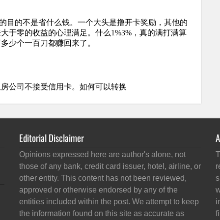
Editorial Disclaimer
A
Opinions expressed here are author's alone, not
T
those of any bank, credit card issuer, hotel, airline, or
r
other entity. This content has not been reviewed,
s
approved or otherwise endorsed by any of the
w
entities included within the post. We attempt to keep
i
the information found on this site as accurate as
f