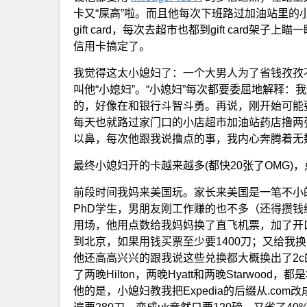
卡又“屎高”啦。而且他每次下班路过加油站里
gift card，每次去超市也都到gift card
信用卡搞定了。
我觉得这太小媳妇了：一个大男人为了省钱孜孜
叫他“小媳妇”。“小媳妇”每次都要委屈地解释
的，好像在和银行斗智斗勇。再说，刚开始可能
每天也就路过家门口的小店超市加油站药店撸两张VG
以鼻，每次他跟我说撸点的事，我内心奔腾着无
最终小媳妇开的卡越来越多(都快20张了OMG)
前段时间我妈来美国玩。家长来美国是一笔不小
PhD学生，男朋友刚工作赚的也不多（还得攒
用场，他用点数给我妈妈换了直飞机票，加了开
到北京，如果用钱买票至少要1400刀；又给我
他还高高兴兴的跟我说这些兑换都大概换出了2
了两晚Hilton，两晚Hyatt和两晚Starwo
他的是，小媳妇教我把Expedia的后缀从.com