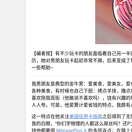
【编者按】有不少玩卡的朋友面临着自己另一半的
历，她对男朋友玩卡起初非常不屑，后来变成了
一些帮助~
我男朋友是典型的金牛男：爱美食，爱美女，爱
各种美食，有时候也自己下厨：烤点羊排，撸点
喜欢陪我逛街（他敢说不喜欢吗），饶有兴趣的
人人夸。可是，他爱算计爱省钱的特点，我颇有
这一特点在他关注
美国信用卡指南
之后得到了无
我的白眼，“你们学物理的人都这么屌丝吗？还P
钱他都要用
MileagePlus X
的多倍返点；在路上遇到