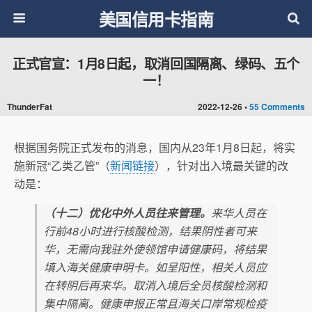
美国信用卡指南
正式官宣：1月8日起，取消回国隔离、绿码、五个
一！
ThunderFat
2022-12-26 •
55 Comments
根据国务院正式发布的消息，国内从23年1月8日起，将实
施新冠“乙类乙管”（
新闻链接
），针对出入境最关键的改
动是：
（十二）优化中外人员往来管理。
来华人员在
行前48小时进行核酸检测，结果阴性者可来
华，无需向我驻外使领馆申请健康码，将结果
填入海关健康申明卡。如呈阳性，相关人员应
在转阴后再来华。取消入境后全员核酸检测和
集中隔离。健康申报正常且海关口岸常规检疫