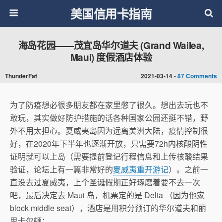
美国信用卡指南
海岛花园——茂宜岛华尔道夫 (Grand Wailea,
Maui) 度假酒店体验
ThunderFat
2021-03-14 •
87 Comments
为了防疫想必很多朋友都在家里憋了很久。想出去玩也不
敢玩，其实做好防护措施的话各种国家公园还挺不错，野
外不用太担心。夏威夷岛因为远离美洲大陆，疫情控制很
好，在2020年下半年也逐渐开放，只需要72h内核酸阴性
证明就可以上岛（需要提前登记行程信息和上传核酸结果
验证，论坛上有一篇非常好的
夏威夷重开游记
）。之前一
直没去过夏威夷，上个圣诞假期正好琢磨着要不去一次
吧，最后决定去 Maui 岛，机票定的是 Delta （因为他家
block middle seat），酒店是用积分预订的华尔道夫和丽
思卡尔顿：