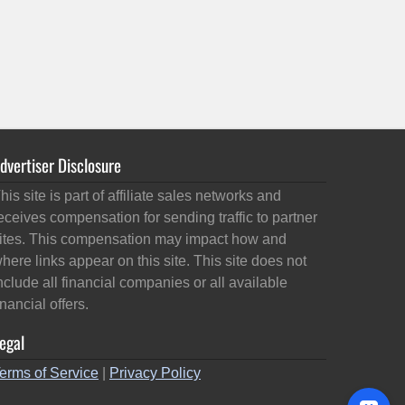
dvertiser Disclosure
his site is part of affiliate sales networks and
eceives compensation for sending traffic to partner
ites. This compensation may impact how and
here links appear on this site. This site does not
nclude all financial companies or all available
inancial offers.
egal
erms of Service
|
Privacy Policy