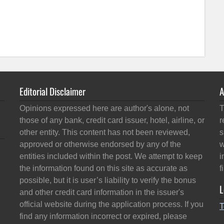
Editorial Disclaimer
A
Opinions expressed here are author's alone, not
T
those of any bank, credit card issuer, hotel, airline, or
r
other entity. This content has not been reviewed,
s
approved or otherwise endorsed by any of the
w
entities included within the post. We attempt to keep
i
the information found on this site as accurate as
f
possible, but it is user’s liability to verify the bonus
L
and other credit card information in the issuer's
official website during the application process. If you
T
find any information incorrect or expired, please