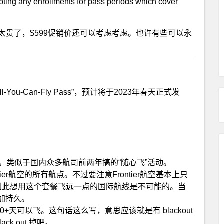
pting any enrollments for pass periods which cover
在太贵了，$599促销价还可以考虑考虑。也许有些可以永
All-You-Can-Fly Pass”，预计将于2023年春天正式发
s。不限乘坐次数。类似于国内众多航司前两年搞的“随心飞”活动。
以到达Frontier航空的所有航点。不过要注意Frontier航空基本上只
因此想用这个套餐飞远一点的国际航线是不可能的。当
加持久。
ear。一年有300+天可以飞。这句话这么写，意思应该就是有 blackout
k out 掉吧。