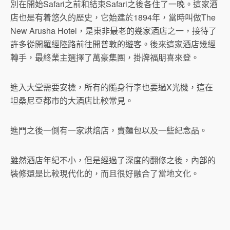
別在開始Safari之前和結束Safari之後各住了一晚。這家酒
店也是有着悠久的歷史，它始建於1894年，當時叫做The
New Arusha Hotel，是東非最老的幾家酒店之一，接待了
許多從開羅經陸路前往開普敦的遊客。後來這家酒店幾經
轉手，最終業主選擇了萬豪集團，掛牌福朋喜來登。
進入大堂需要安檢，所有的隨身行李也要過X光機，這在
坦桑尼亞都市的大酒店比較常見。
進門之後一側有一家烘焙店，賣麵包以及一些紀念品。
雖然酒店年紀不小，但是經過了深度的翻修之後，內部的
裝修還是比較現代化的，而且很好融合了當地文化。