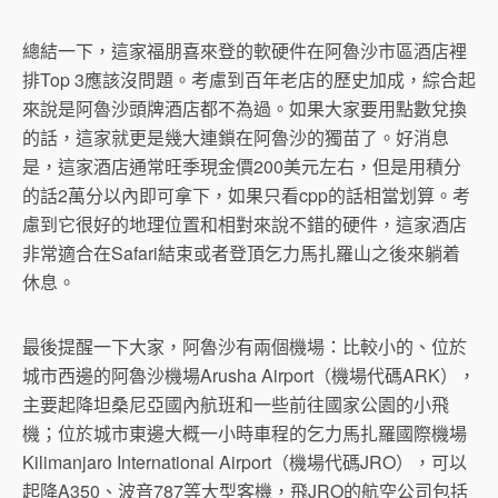
總結一下，這家福朋喜來登的軟硬件在阿魯沙市區酒店裡
排Top 3應該沒問題。考慮到百年老店的歷史加成，綜合起
來說是阿魯沙頭牌酒店都不為過。如果大家要用點數兌換
的話，這家就更是幾大連鎖在阿魯沙的獨苗了。好消息
是，這家酒店通常旺季現金價200美元左右，但是用積分
的話2萬分以內即可拿下，如果只看cpp的話相當划算。考
慮到它很好的地理位置和相對來說不錯的硬件，這家酒店
非常適合在Safari結束或者登頂乞力馬扎羅山之後來躺着
休息。
最後提醒一下大家，阿魯沙有兩個機場：比較小的、位於
城市西邊的阿魯沙機場Arusha Airport（機場代碼ARK），
主要起降坦桑尼亞國內航班和一些前往國家公園的小飛
機；位於城市東邊大概一小時車程的乞力馬扎羅國際機場
Kilimanjaro International Airport（機場代碼JRO），可以
起降A350、波音787等大型客機，飛JRO的航空公司包括