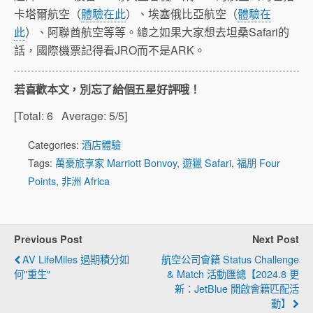
卡塔爾航空（
體驗在此
）、埃塞俄比亞航空（
體驗在
此
）、阿聯酋航空等等。總之如果大家想去坦桑Safari的
話，國際機票記得看JRO而不是ARK。
若喜歡本文，別忘了給個五星好評哦！
[Total:
6
Average:
5
/5]
Categories:
酒店體驗
Tags:
萬豪旅享家 Marriott Bonvoy
,
遊獵 Safari
,
福朋 Four
Points
,
非洲 Africa
Previous Post
Next Post
AV LifeMiles 過期積分如
航空公司會籍 Status Challenge
何"重生"
& Match 活動匯總【2024.8 更
新：jetBlue 開啟會籍匹配活
動】