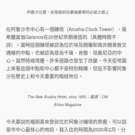
阿魯沙位置，在陸路前往塞倫蓋蒂的必經之路上
在阿魯沙市中心有一個鐘塔（Arusha Clock Tower），是
希臘富翁Galanos在20世紀早期建造的（具體時間不
詳）。當時這個鐘塔被認為位於埃及開羅和南非開普敦交
通線的中點，也被認為是烏干達、肯雅、坦桑尼亞的中
心。當然時過境遷，許多道路也發生了改變，今天從地圖
上來看這個中點和中心都不是特別精確，但這不影響阿魯
沙在歷史上和今天重要的樞紐地位。
The New Arusha Hotel,
circa
1950；圖源：Old
Africa Magazine
今天要說的福朋喜來登就位於阿魯沙鐘塔的旁邊，可以說
是市中心最核心的地段，我入住的時間為2020年2月，分