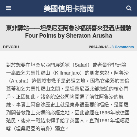
美國信用卡指南
東非驛站——坦桑尼亞阿魯沙福朋喜來登酒店體驗
Four Points by Sheraton Arusha
DEVGRU
2024-08-18 •
3 Comments
對於想要在坦桑尼亞開展遊獵（Safari）或者攀登非洲第
一高峰乞力馬扎羅山（Kilimanjaro）的朋友來說，阿魯沙
（Arusha）這個城市幾乎是必經之地，因為它坐落於塞倫
蓋蒂和乞力馬扎羅山之間，是坦桑尼亞北部旅遊的核心門
戶。正因如此，諸多航空公司均開通了前往阿魯沙的航
線。事實上阿魯沙歷史上就是東非很重要的樞紐，是開羅
到開普敦路上交通的必經之地，因此曾經在1896年被德國
殖民，後來一戰結束轉手給了英國人，直到1961年坦噶尼
喀（坦桑尼亞的前身）獨立。