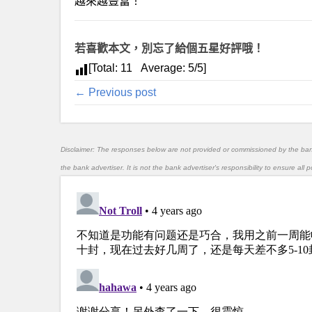
越來越豐富！
若喜歡本文，別忘了給個五星好評哦！
[Total:
11
Average:
5
/5]
← Previous post
Disclaimer: The responses below are not provided or commissioned by the ba
the bank advertiser. It is not the bank advertiser's responsibility to ensure al