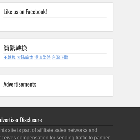
Like us on Facebook!
簡繁轉換
不轉換
大陆简体
港澳繁體
台灣正體
Advertisements
dvertiser Disclosure
his site is part of affiliate sales networks and
eceives compensation for sending traffic to partner