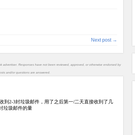
Next post →
nk advertiser. Responses have not been reviewed, approved, or otherwise endorsed by
l posts and/or questions are answered.