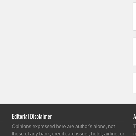
Editorial Disclaimer
A
Opinions expressed here are author's alone, not
T
those of any bank, credit card issuer, hotel, airline, or
r