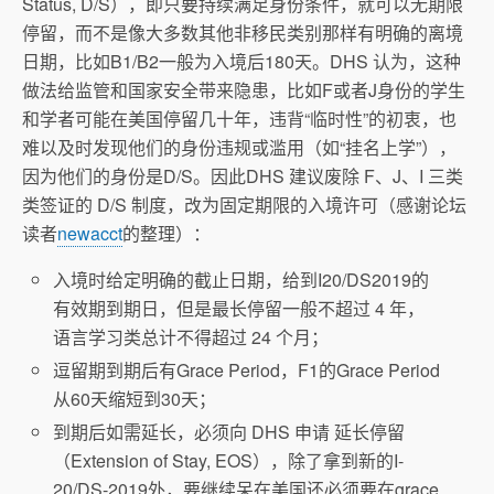
Status, D/S），即只要持续满足身份条件，就可以无期限
停留，而不是像大多数其他非移民类别那样有明确的离境
日期，比如B1/B2一般为入境后180天。DHS 认为，这种
做法给监管和国家安全带来隐患，比如F或者J身份的学生
和学者可能在美国停留几十年，违背“临时性”的初衷，也
难以及时发现他们的身份违规或滥用（如“挂名上学”），
因为他们的身份是D/S。因此DHS 建议废除 F、J、I 三类
类签证的 D/S 制度，改为固定期限的入境许可（感谢论坛
读者
newacct
的整理
）：
入境时给定明确的截止日期，给到I20/DS2019的
有效期到期日，但是最长停留一般不超过 4 年，
语言学习类总计不得超过 24 个月；
逗留期到期后有Grace Period，F1的Grace Period
从60天缩短到30天；
到期后如需延长，必须向 DHS 申请 延长停留
（Extension of Stay, EOS），除了拿到新的I-
20/DS-2019外，要继续呆在美国还必须要在grace