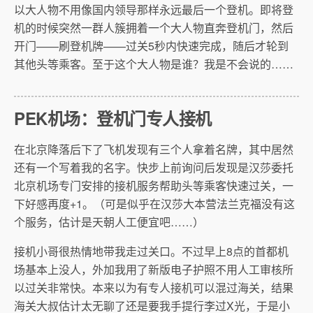
以大人物不用像国内领导那样永远最后一个登机。即将登
机的时候突然一群人簇拥着一个大人物直奔登机门，然后
开门——刷登机牌——过关5秒内快速完成，随后才轮到
其他头等乘客。至于这个大人物是谁？我是不会说的……
PEK机场：登机门专人接机
在北京降落后下了飞机发现有三个人拿着名牌，其中居然
还有一个写着我的名字。快步上前询问后发现是汉莎委托
北京机场专门安排的接机服务帮助头等乘客快速过关，一
下好感再度+1。（可是似乎在汉莎大本营法兰克福没有这
个服务，估计是天朝人工便宜吧……）
接机小哥很热情地带我走过关口。不过早上8点的首都机
场基本上没人，外加我用了新版电子护照不用人工审核所
以过关非常快。本来以为有专人接机可以混过海关，结果
海关大叔估计太无聊了还是要我手提行李过X光，于是小