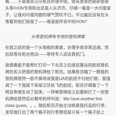
格……于是我去汉莎柜台办理手续。很有意思的是即使是
头等/HON专用柜台还是人头济济。仔细一看是一大印度家
子，让我对印度同胞的壕气赞叹不已。不过最后没有在头
等看到他们就是了——难道是传说中的HON？
头等登机牌有专用的登机牌套
在我之前的是一个头等舱的乘客，办理手续非常迅速。然
后就等在柜台旁边——等待专人送去登机门。
我借着能不能帮忙打印一下北京之后接驳曼谷的航班登机
牌的名义把我的登机牌给了柜员。结果柜员瞄了一眼我的
登机牌居然一脸不屑地说我是UA的航班不归他们管。我强
调了一下我接下来是汉莎执飞的航班，柜员仔细看了一下
明显表情生动了起来，一阵噼里啪啦之后重新打了一份登
机牌给我然后对着呼机呼叫说：We have another first
class guest。。。随后柜员开始主动核查我托运的行李，
发现我打出了两个箱子的行李票但是只有一个箱子挂上