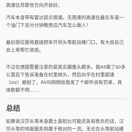
高速往苏黎世方向开就好。
汽车本身带有雷达提示限速。无限速的高速在最左车道一
个油门下去分分钟教旁边汽车怎么做人！
最后很拉轰地直接把车开到头等航站楼门口，有大叔自己
会上来帮忙收拾。
不过在德国需要注意的是其实摄像头颇多。我A5飙了60多
公里后下告诉准备在村里掉头，然后似乎在村里超速
（orz）被拍了，AVIS刚刚给我发了个邮件说有罚单，具
体数额不明……
总结
如果说汉莎头等本身跟土豪航比可能还各有胜负的话，汉
莎头等的地面服务则属于绝对的一流。无论在头等航站楼