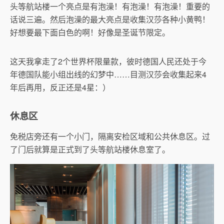
头等航站楼一个亮点是有泡澡！有泡澡！有泡澡！重要的
话说三遍。然后泡澡的最大亮点是收集汉莎各种小黄鸭！
好想要最下面白色的啊！好像是圣诞节限定。
这天我拿走了2个世界杯限量款，彼时德国人民还处于今
年德国队能小组出线的幻梦中……目测汉莎会收集起来4
年后再用，反正还是4星：）
休息区
免税店旁还有一个小门，隔离安检区域和公共休息区。过
了门后就算是正式到了头等航站楼休息室了。