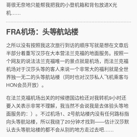
哥很无奈地只能帮我把我的小登机箱和背包放进X光
机……
FRA机场：头等航站楼
之所以没有按照我这次旅行到访的顺序写就是想在文章后
半部分着重写汉莎在大本营法兰克福的地面服务。按照一
个网友的说法法兰克福唯一的景点就是机场，而法兰克福
机场对于汉莎头等的客人来说一个非常大的福利就是全世
界独一无二的头等航站楼（同时也对汉莎私人飞机乘客与
HON会员开放）。
在法兰克福机场出关的时候德国边检还对我转机9小时还
要入关表示非常不理解，我当然不会说我是去体验头等地
面服务的：）。不过机场1、2号航站楼内没有任何路标指
向头等航站楼，所以我绕了20分钟才找到——估计汉莎默
认去头等航站楼的都不会从别的地方走过去吧……