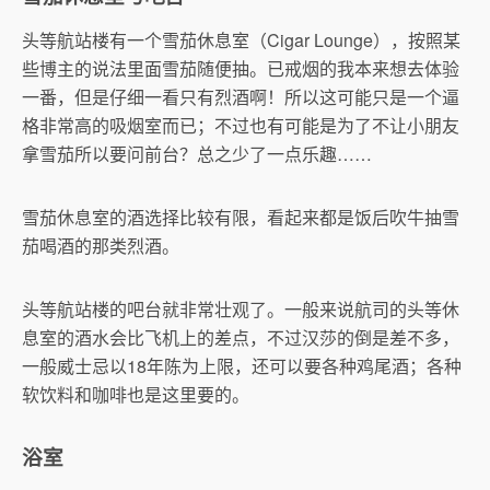
头等航站楼有一个雪茄休息室（Cigar Lounge），按照某
些博主的说法里面雪茄随便抽。已戒烟的我本来想去体验
一番，但是仔细一看只有烈酒啊！所以这可能只是一个逼
格非常高的吸烟室而已；不过也有可能是为了不让小朋友
拿雪茄所以要问前台？总之少了一点乐趣……
雪茄休息室的酒选择比较有限，看起来都是饭后吹牛抽雪
茄喝酒的那类烈酒。
头等航站楼的吧台就非常壮观了。一般来说航司的头等休
息室的酒水会比飞机上的差点，不过汉莎的倒是差不多，
一般威士忌以18年陈为上限，还可以要各种鸡尾酒；各种
软饮料和咖啡也是这里要的。
浴室