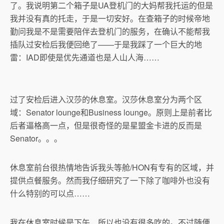
了。我说明第二个箱子是UA登机门的大妈帮我托运的但是
我并没有真的托走，于是一切安好。在查箱子的时候帝地
勤问我是不是需要陪伴去登机门的服务，在确认不能帮我
插队过安检后我便回绝了——于是我踩了一个巨大的地
雷：IAD即使是优先通道也是人山人海……
过了安检后进入汉莎的休息室。汉莎休息室分为两个区
域：Senator lounge和Business lounge。原则上是前者比
后者逼格高一点，但是很奇怪的是星盟金卡进的反而是
Senator。。。
休息室前台很热情地告诉我头等舱/HON有专有的区域，并
提供点餐服务。然而我仔细研究了一下除了咖啡外也没有
什么特别的可以点……
我在休息室时候是下午，所以也没有很多吃的。不过随便