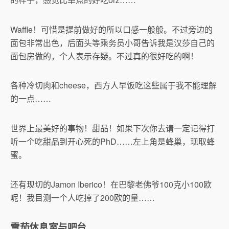
Waffle！可惜是提前做好的所以口感一般般。不过旁边的
面包非常出色，后面头等乘务员小哥告诉我是汉莎自己的
面包房做的，个人表示存疑。不过真的很好吃的啊！
各种冷切肉和cheese，西方人早饭吃这些属于我不能理解
的一点……
世界上最美好的事物！甜品！如果下次你去请一定记得打
听一个吃甜品到开心死的PhD……左上角是蜂巢，现取蜂
蜜。
还有现切的Jamon Iberico！在巴黎老佛爷100克小100欧
呢！我目测一个人吃掉了200欧的量……
雪茄休息室与吧台