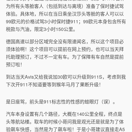
为所有头等舱客人（包括到达与离境）准备了保时捷试驾
体验。具体地，所以在当日乘坐汉莎头等舱的客人可以以
99欧元的价格试驾3小时保时捷911；99欧元本身包含所有
税款与汽油，限定3小时150公里。
德国高速以部分区域完全没有限速闻名，所以这个项目必
须体验啊！这个项目可以提前在网上预约，也可以当天拜
托助理预订，不过不一定有车。为了保障有车自然是提前
预订啦！
到达当天Avis又给我说加30欧可以升级到911S，考虑到我
下次开911不知道要等到猴年马月了果断升级！
是日座驾，前头是911标志性的性感的蛙眼灯（误）。
汽车本身设置有几个路径，大概在140公里全程，终点是
头等航站楼。取车的时候小哥问我是观光还是就是为了体
验飙车快感，当然是为了飙车啦！于是小哥建议直接走A5