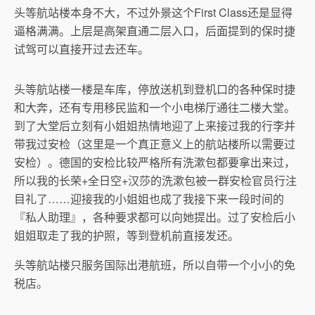
头等航站楼本身不大，不过外景这个First Class还是显得
逼格满满。上层是高架直通二层入口，后面提到的保时捷
试驾可以直接开过去还车。
头等航站楼一楼是车库，停放送机到登机口的各种保时捷
和大奔，还有专用移民监和一个小电梯厅通往二楼大堂。
到了大堂后立刻有小姐姐热情地迎了上来接过我的行李并
带我过安检（这里是一个真正意义上的航站楼所以需要过
安检）。德国的安检比较严格所有洗漱包都要拿出来过，
所以我的长荣+全日空+汉莎的洗漱包被一群安检官员行注
目礼了……迎接我的小姐姐也成了我接下来一段时间的
『私人助理』，各种要求都可以向她提出。过了安检后小
姐姐取走了我的护照，等到登机前直接发还。
头等航站楼只服务国际出港航班，所以自带一个小小的免
税店。