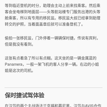
等到临近登机的时分，助理会主动上前来找乘客。然后乘
客会坐电梯到地面层——头等航站楼专门服务出港的头等
舱乘客，所以有专用的移民监。移民监大叔已经拿到助理
转交的护照，当着面盖章后就可以准备登机了。
偷拍一张移民监，门外停着一辆辆保时捷。传说有宾利，
但是我没有看到。
这张有点着急了所以有点糊。这天坐的是一辆金属蓝的
Panamera，一般一架飞机的客人分享一辆。右边的小姐
姐是这次的司机。
保时捷试驾体验
在汉莎的两个主战场法兰克福和慕尼黑，汉莎与AVIS合作