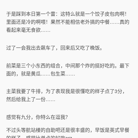
于是踩到本日第一个雷：这特么就是一个饺子皮包肉啊！
里面还是冷的啊喂！果然不能相信老外搞的中餐……真的
看起来毫无食欲……
过了一会我出去飙车了，回来后又吃了晚饭。
前菜是三个小东西的组合，中间那个炸的挺好吃的。最下
面的，就是黄瓜……包生菜……
主菜我要了牛排，为了表现我是很懂吃的样子点了3分，
然后给我上了一份……
感觉有九分，你特么在逗我？
不过头等航站楼的自助吧还是很丰盛的，早饭是英式早餐
的样子，感觉比单点的好吃orz……