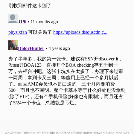
Advertiser Disclosure: This site is part of affiliate sales networks and receives