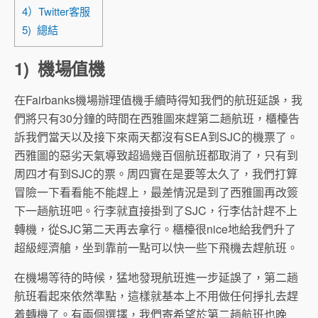
4）Twitter客服
5) 總結
1) 機場值機
在Fairbanks機場辦理值機手續時得知我們的航班延誤，我
們將只有30分鐘的時間在西雅圖來趕第二趟航班，櫃檯告
訴我們當天以及接下來兩天都沒有SEA到SJC的機票了。
西雅圖的惡劣天氣導致超過幾百個航班都取消了，只有到
周四才有到SJC的票。周四實在是要等太久了，我們打算
冒險一下看看能不能趕上，最差情況是到了西雅圖再改簽
下一趟航班吧。行李就直接掛到了SJC，行李估計趕不上
轉機，從SJC第二天再去拿行。櫃檯很nice地給我們升了
超級經濟艙，坐到靠前一點可以快一些下飛機去趕航班。
在機場等待的時候，猛地發現航班進一步延誤了，第二趟
航班看起來依然準點，這樣就基本上不用做任何掙扎去趕
着轉機了。有兩個選擇，我們寄希望於第二趟航班也晚