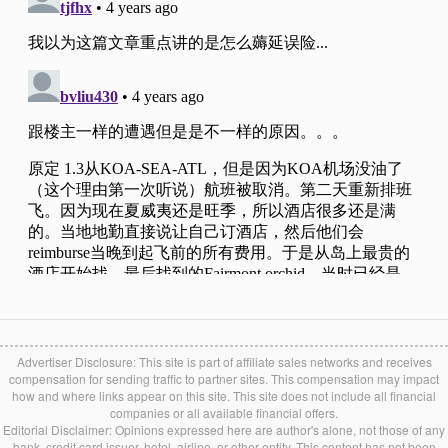
Advertiser Disclosure: This site is part of affiliate sales networks and receives
compensation for sending traffic to partner sites. This compensation may impact
how and where links appear on this site. This site does not include all financial
companies or all available financial offers.
Editorial Disclaimer: Opinions expressed here are author's alone, not those of any
bank, credit card issuer, hotel, airline, or other entity. This content has not been