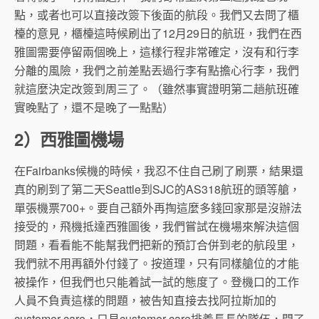
點，或者也可以直接改簽下後面的航段。我們又去問了櫃
檯的意見，櫃檯這時候刷出了12月29日的航班，我們在西
雅圖需要停留兩個晚上，這樣行程非常確定，沒有和行李
分離的風險，我們之前差點丟過行李有點擔心行李，我們
就這麼決定改簽到周三了。（雖然事實證明第二趟航班確
實晚點了，還不是晚了一點點）
2）西雅圖機場
在Fairbanks候機的時候，我忍不住自己刷了刷票，結果還
真的刷到了第二天Seattle到SJC的AS318航班的頭等艙，
單張機票700+。要自己額外再掏這麼多錢回家那是沒辦法
接受的，飛機抵達西雅圖後，我們嘗試在機場來解決這個
問題，看看能不能幫我們把新的預訂合併到老的航段里，
我們就不用再額外付錢了。按道理，只有同樣艙位的才能
被操作，但我們也只能着試一試的態度了。登機口的工作
人員不負責這樣的問題，被告知直接去找阿拉斯加的
customer care，只見customer care排着長長的隊伍，問了