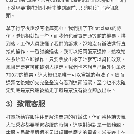
下發現要排隊3個小時才能到跟前…只能打消了這個念
頭。
拿了行李後還沒有徹底死心，我們排了下first class的隊
伍，隊伍相對短一些，而我們也確實是頭等艙的機票。排
到後，工作人員聽懂了我們的訴求，說她沒有辦法進行直
接的操作，一番討論過後，我可以把兩張票退掉，這樣她
在系統里立即操作，只要票放出來了她就可以幫忙改簽，
風險是票有可能被別人搶走。我們也不想自己額外付單張
700刀的機票，這大概也是唯一可以嘗試的辦法了。然而
退票之後她卻完完全全沒有看到這兩張票，至今也不太確
定到底是票飛速被搶走了還是票沒有被立即放出來。
3）致電客服
打電話給客服往往是解決問題的好辦法，但面臨極端天氣
大批乘客都要聯繫客服的時候，這絕對絕對是一個難題，
客服人員數量遠遠不足以處理這麼大的需求。當天晚上在