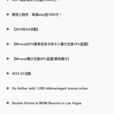
Hyatt AA 3x 活動
微信小程序：每個stay送1000分！
【2019年Q4活動】
官方活動鏈接
點這裡
【Miraval2019夏季信用卡持卡人積分兌換10%返還】
【Miraval積分兌換50%返還/雙倍積分】
Bonus Journeys
2019 Q1活動
此鏈接
完成的住宿或者
Hyatt Place & Hyatt House 每次入住可
https://world.hyatt.com/content/gp/en/wohprom
Go farther with 1,000 AAdvantage® bonus miles
https://world.hyatt.com/content/gp/en/offers/bo
Exhale SPA積分兌換項目
https://world.hyatt.com/content/gp/en/offers/slh
額外獲得500分，最多5000分。
otions/earn-points-faster.html
nus-journeys.html
-bonus-point-offer.html
其他品牌（包括參與WoH的M Life及
從第二次入住開始，
Double Points at MGM Resorts in Las Vegas
https://world.hyatt.com/content/gp/en/offers/ind
SLH酒店）每次入住可額外獲得1000
ependent-collection-credit-card.html