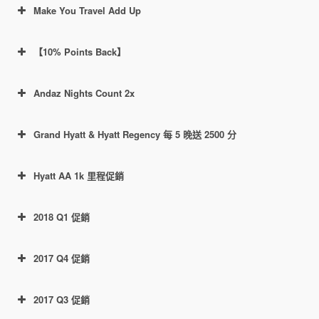
分，最多10000分。
Make You Travel Add Up
全
鏈接
因此總共通過此活動最多一共獲得
活動期間，每完成2晚有效入住，可額外
部的分數
15000分。
獲得 2022 積分，上限 20,220 積分（也
【10% Points Back】
就是20晚）。
聯名卡持卡人，在以下城市的180家酒
Cash, Points, C + P, Free Night 都算有效入住
這個鏈接
Andaz Nights Count 2x
店，每次入住(stay)還可額外獲得 1000
Check Out時間在上述時間內的入住都可以獲
分，上限 10,000 分。城市列表：
得積分：比如2月13日入住，16日退房，那麼
Grand Hyatt & Hyatt Regency 每 5 晚送 2500 分
Boston, Chicago, Dallas, Denver, Los
算有效。如果5月13日入住，16日退房，那麼
Angeles, Nashville, New York City, San
不算。
Hyatt AA 1k 里程促銷
Francisco, Seattle, Washington, D.C.，
詳細列表參考官網此
鏈接
。
2018 Q1 促銷
2017 Q4 促銷
這個鏈接
https://world.hyatt.com/content/gp/en/wohprom
otions/make-your-travel-add-up.html
2017 Q3 促銷
https://world.hyatt.com/content/gp/en/wohprom
Terms & Conditions