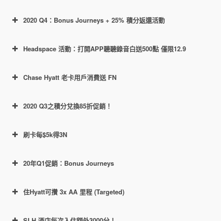
個城市每入住2晚可再得500分（沒有從
https://world.hyatt.com/content/gp/en/offers/wo
https://world.hyatt.com/content/gp/en/offers/bo
60,000 額外點數（也就是 $12k 消
第二次入住起的要求），上限30晚，也
2020 Q4：Bonus Journeys + 25% 積分返還活動
rk-from-hyatt/workcation.html
凱悅Q4額外1000分酒店地圖
nus-journeys.html
費）。
https://world.hyatt.com/content/gp/en/offers/wo
就是7500分：Atlanta, Chicago, Dallas,
在
Inclusive Collection
resorts 入住可得
h-credit-card-promotion.html
Denver, Hong Kong, London, New York,
Headspace 活動：打開APP聽聽錄音白送500點 僅限12.9
雙倍定級房晚。雙倍房晚部分沒有上
Paris, Tokyo, and Washington D.C.（可
限。（具體酒店列表
在此
）
https://world.hyatt.com/content/gp/en/targeted-
https://world.hyatt.com/content/gp/en/offers/bo
以參考Hyatt官網這個
鏈接
）
從2020年10月1日到截止日期的入住，均會在
The Unbound Collection by Hyatt
Chase Hyatt 老卡用戶消費送 FN
offers/12K120k.html
nus-journeys-coming-soon.html
2021年再得到一遍 elite night；
https://www.hyatt.com/promo/headspace
Destination by Hyatt
JdV by Hyatt
這裡
https://world.hyatt.com/content/gp/en/targeted-
2020 Q3之積分兌換85折促銷！
offers/30k150k.html
刷卡每$5k得3N
20年Q1促銷：Bonus Journeys
註冊鏈接
住Hyatt可攢 3x AA 里程 (Targeted)
1月4日
SLH 酒店每次入住額外3000分！