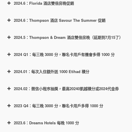
2024.6：Florida 酒店雙倍房晚促銷
返16000積分。
如果是 Hyatt Place 和 Hyatt House 這兩
個品牌，則是三倍積分，上限 10k 獎勵
2024.6：Thompson 酒店 Savour The Summer 促銷
積分。
凱悅會員每1美元合格消費可得 5x 基礎
2024.5：Thompson & Dream 酒店雙倍房晚（延期到7月15了）
積分，雙倍積分意思就是可再得 5x 獎勵
積分，三倍就是 10x 獎勵積分。
2024 Q1：每三晚 3000 分，聯名卡用戶有機會多得 1000 分
https://world.hyatt.com/content/gp/en/offers/hy
https://world.hyatt.com/content/gp/en/offers/un
att-place-hyatt-house-double-points.html
bound-collection-promotion.html
入住2晚給 $50 credit
2024.01：每次入住額外送 1000 Etihad 積分
入住3晚給 $75 credit
https://world.hyatt.com/content/gp/en/offers/flor
入住4晚給 $100 credit
ida-offer.html
2024.02：微信小程序抽獎，最高20240凱越積分或2024代金券
https://world.hyatt.com/content/gp/en/offers/do
uble-points.html
活動鏈接
2023 Q4：每三晚 3000 分，聯名卡用戶多得 1000 分
2023.6：Dreams Hotels 每晚 1000 分