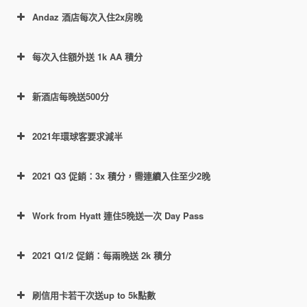
至少連續住三晚後獲得2倍積分
Hyatt Centric Las Olas Fort Lauderdale
Andaz 酒店每次入住2x房晚
只計算註冊
每2晚獲得2000積分
Hyatt Regency Jacksonville Riverfront
生效後的入住晚數。
每5晚獲得5000積分
Hyatt Centric Brickell Miami
每次入住額外送 1k AA 積分
每10晚獲得10000積分
每3個有效房晚可得 3000 額外積分，上
雙倍房晚
已有預定不需要重新訂，記得在入住前註冊活動就
限21晚，也就是 21k 積分。
新酒店每晚送500分
凱悅Q1額外1000分酒店地圖
行。
https://world.hyatt.com/content/gp/en/offers/bo
Chase 聯名卡用戶，每3晚可額外得
nus-journeys.html
1000 積分，上限 7k 分，也就是說聯名
2021年環球客要求減半
https://world.hyatt.com/content/gp/en/offers/ne
卡用戶總共最多得 28k 獎勵積分。不過
今天 Hyatt 集團針對明年的保級政策作
w-hotels.html
https://world.hyatt.com/content/gp/en/offers/an
這個額外1000分僅限以下列表中的酒
https://world.hyatt.com/content/gp/en/offers/bo
出更新，所有等級要求減半！
2021 Q3 促銷：3x 積分，需連續入住至少2晚
只計算註冊生
daz-credit-card-promotion.html
店：
官網鏈接
。
nus-journeys.html
效後的入住晚數。
Hyatt COVID-19 Update
Work from Hyatt 連住5晚送一次 Day Pass
https://world.hyatt.com/content/gp/en/offers/ind
https://world.hyatt.com/content/gp/en/offers/aa-
從第二次入住(stay)開始，每入住兩晚可
ependent-collection-credit-card.html
Discoverist：5晚或者 12,500 base
bonus-miles-offer.html
得3000分。相當於每晚1500分。上限30
2021 Q1/2 促銷：每兩晚送 2k 積分
points
連續入住2晚及以上，可得雙倍積分（額
晚，也就是最多45k分。
Explorist：15晚或者 25,000 base points
外5x獎勵積分）。這部分獎勵適用於所
Chase 聯名卡用戶，活動期間在以下10
刷信用卡若干次送up to 5k點數
查詢鏈接
Globalist：30晚或者 50,000 base points
有參與 World of Hyatt 體系的酒店。上限