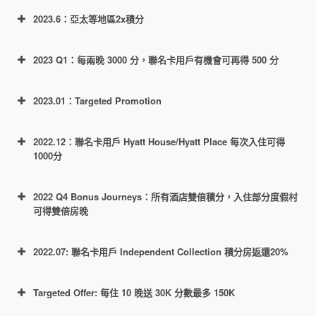
https://world.hyatt.com/content/gp/en/offers/bo
2023.6：亞太等地區2x積分
Hyatt Regency Orlando
nus-journeys.html
Hyatt Regency Grand Cypress Resort
已有預定不需要重新訂，記得在入住前註冊活動就
2023 Q1：每兩晚 3000 分，聯名卡用戶有機會可再得 500 分
Dream South Beach
https://world.hyatt.com/content/gp/en/offers/eti
行。
Hyatt Centric Key West Resort & Spa
只計算註冊生
had-offer.html
注意品牌是 Thompson Hotels 和 Dream
2023.01：Targeted Promotion
效後的入住晚數。
Hyatt Centric South Beach Miami
Hotels，不是 Dreams Resorts & Spas
Hyatt Regency Miami
已有預定不需要重新訂，記得在入住前註冊活動就
2022.12：聯名卡用戶 Hyatt House/Hyatt Place 每次入住可得
每3個有效房晚可得 3000 額外積分，上
Hyatt Regency Coconut Point Resort
行。
1000分
限21晚，也就是 21k 積分。
住2晚獲得一個1-4免房
and Spa
Chase 聯名卡用戶，每3晚可額外得
Hyatt Regency Orlando International
住3晚獲得一個1-4免房
2022 Q4 Bonus Journeys：所有酒店雙倍積分，入住部分度假村
1000 積分，上限 7k 分，也就是說聯名
Airport
住5晚獲得一個套房券
可得雙倍房晚
卡用戶總共最多得 28k 獎勵積分。不過
Hyatt Regency Clearwater Beach
住10晚獲得一個套房券
這個額外1000分僅限以下列表中的500
Resort and Spa
https://world.hyatt.com/content/gp/en/offers/dre
2022.07: 聯名卡用戶 Independent Collection 積分房返還20%
至少連續住兩晚後獲得3倍積分
https://world.hyatt.com/content/gp/en/offers/do
https://world.hyatt.com/content/gp/en/offers/bo
多家酒店：
官網鏈接
。
am-1k.html
Hyatt Regency Sarasota
uble-points.html
至少連續住三晚後獲得3倍積分
nus-journeys.html
Grand Hyatt Tampa Bay
Targeted Offer: 每住 10 晚送 30K 分數最多 150K
至少連續住兩晚後獲得2倍積分
活動鏈接
Hyatt Regency Coral Gables