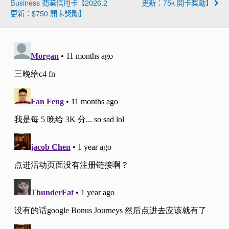
Business 商業信用卡【2026.2
更新：75k 開卡獎勵】
may be earned for the Double Points bonus
更新：$750 開卡獎勵】
during Promotion Period.
Hyatt and World of Hyatt Credit Card
Stay More Play More
additional bonus: Beginning on your
second eligible stay during the Promotion
Period, you will receive an additional 1,500
Bonus Points per eligible stay, starting with
your second stay, that includes a Friday,
Saturday or Sunday night during the
Promotion Period. World of Hyatt will only
fulfill the promotion for eligible stays
completed after your registration date.
Maximum 100,000 Bonus Points may be
earned for the Hyatt and World of Hyatt
Credit Card bonus during the promotion
period.