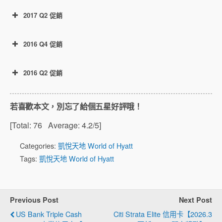
otions/more-points.html
https://world.hyatt.com/content/gp/en/wohprom
2017 Q2 促銷
註冊網址
Cash, Points, C + P, Free Night 都算有效入住
https://world.hyatt.com/content/gp/en/wohprom
otions/double-points.html
https://www.hyatt.com/promo/andaz-double-
Double Points bonus: You must be a
otions/pointsback.html
nights-offer
member of World of Hyatt and register for
2016 Q4 促銷
the promotion between February 5 and
March 31, 2020 to participate. To join World
Cash, Points, C + P, Free Night 都算有效入住
of Hyatt, and to register for promotion visit
2016 Q2 促銷
Check Out時間在上述時間內的入住都可以獲
hyatt.com/bonusjourneys. All eligible paid
得積分：比如2月13日入住，16日退房，那麼
https://world.hyatt.com/content/gp/en/wohprom
stays under this promotion must occur after
算有效。如果5月13日入住，16日退房，那麼
otions/mgm-vegas-double-points-
若喜歡本文，別忘了給個五星好評哦！
registration and have a checkout date
不算。
promotion.html
between February 15 and May 15, 2020
[Total:
76
Average:
4.2
/5]
(「Promotion Period」). Beginning on your
Categories:
凱悅天地 World of Hyatt
second eligible stay, you will receive
Tags:
凱悅天地 World of Hyatt
double points per eligible stay at Hyatt
hotels and resorts worldwide and
participating M life Rewards destinations
Previous Post
Next Post
and Small Luxury Hotels of the World
提供的攻略
hotels. Maximum 100,000 Bonus Points
US Bank Triple Cash
Citi Strata Elite 信用卡【2026.3