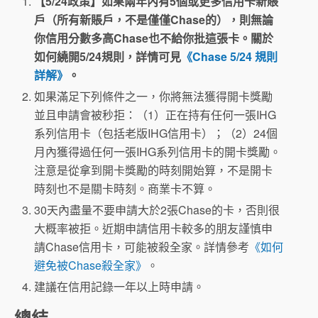
【5/24政策】如果兩年內有5個或更多信用卡新賬
戶（所有新賬戶，不是僅僅Chase的），則無論
你信用分數多高Chase也不給你批這張卡。關於
如何繞開5/24規則，詳情可見
《Chase 5/24 規則
詳解》
。
如果滿足下列條件之一，你將無法獲得開卡獎勵
並且申請會被秒拒：（1）正在持有任何一張IHG
系列信用卡（包括老版IHG信用卡）；（2）24個
月內獲得過任何一張IHG系列信用卡的開卡獎勵。
注意是從拿到開卡獎勵的時刻開始算，不是開卡
時刻也不是關卡時刻。商業卡不算。
30天內盡量不要申請大於2張Chase的卡，否則很
大概率被拒。近期申請信用卡較多的朋友謹慎申
請Chase信用卡，可能被殺全家。詳情參考
《如何
避免被Chase殺全家》
。
建議在信用記錄一年以上時申請。
總結