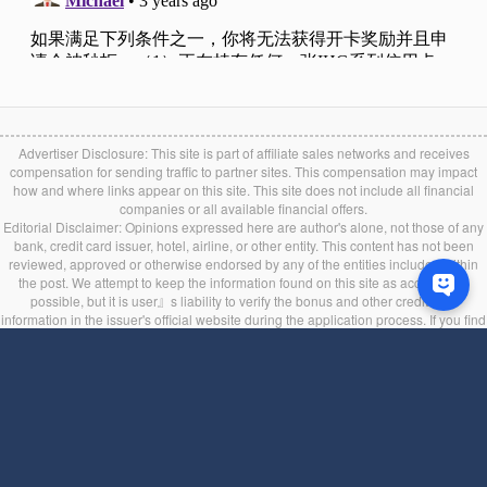
Advertiser Disclosure: This site is part of affiliate sales networks and receives
compensation for sending traffic to partner sites. This compensation may impact
how and where links appear on this site. This site does not include all financial
companies or all available financial offers.
Editorial Disclaimer: Opinions expressed here are author's alone, not those of any
bank, credit card issuer, hotel, airline, or other entity. This content has not been
reviewed, approved or otherwise endorsed by any of the entities included within
the post. We attempt to keep the information found on this site as accurate as
possible, but it is user』s liability to verify the bonus and other credit card
information in the issuer's official website during the application process. If you find
any information incorrect or expired, please contact us immediately.
Back to top
服務條款
|
隱私條款